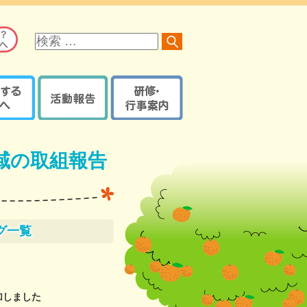
サ
イ
ト
内
検
索
る方へ
活動報告
研修・行事案内
オレンジロードつなげ隊
京都府内で開催の研修・
オレンジプラン
地域の取組報告ブログ
イベント・講座など
域の取組報告
認知症ケアパス
認知症カフェブログ
サポーター養成講座
京都府・機構の取組報告
研修・イベントなどの
認知症ケアパス
ブログ
登録【ログイン】
京都地域包括ケア推進
サポート医一覧
機構制作物
グ一覧
活動報告登録
地域支援推進員一覧
【ログイン】
認知症
レンジガイドブック
加しました
本人・家族教室