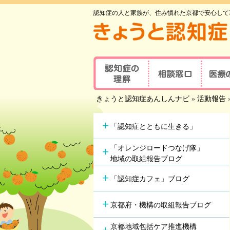
認知症の人と家族が、住み慣れた京都で安心して
認知症の理解
相談窓口
医療
京都府認知症
きょうと認知症あんしんナビ
»
活動報告
認知症とは
医療の
コールセンター
認知症地域相談窓口
認知症
主な原因疾患
事業所
可能な
「認知症とともに生きる」
認知症
症状と対応方法
地域包括支援センター
受講者
「オレンジロードつなげ隊」
地域の取組報告ブログ
認知症の方やその家族の
セルフチェックシート
認知症
つどい
「認知症カフェ」ブログ
情報ツール一覧
認知症カフェ
認知症
認知症初期集中支援
京都府・機構の取組報告ブログ
学会が
チーム
認知症高齢者等
アルツ
京都地域包括ケア推進機構