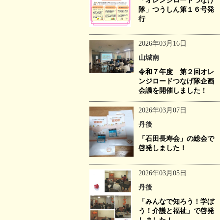
「オレンジロードつなげ
隊」つうしん第１６号発
行
2026年03月16日
山城南
令和７年度 第２回オレ
ンジロードつなげ隊企画
会議を開催しました！
2026年03月07日
丹後
「石田長寿会」の総会で
啓発しました！
2026年03月05日
丹後
「みんなで知ろう！学ぼ
う！介護と福祉」で啓発