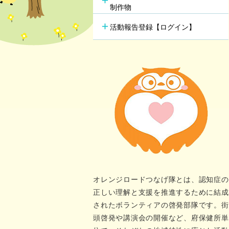
行方不明時の早期発見
の新し
制作物
若年性認知症支援チーム
（おれんじブリッジ）
活動報告登録【ログイン】
オレンジロードつなげ隊とは、認知症の
正しい理解と支援を推進するために結成
されたボランティアの啓発部隊です。街
頭啓発や講演会の開催など、府保健所単