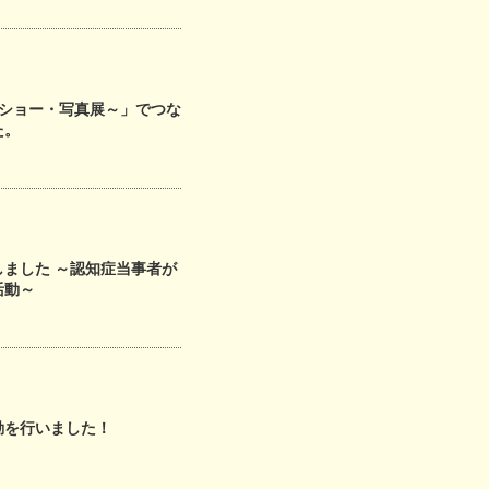
クショー・写真展～」でつな
た。
ました ～認知症当事者が
活動～
動を行いました！