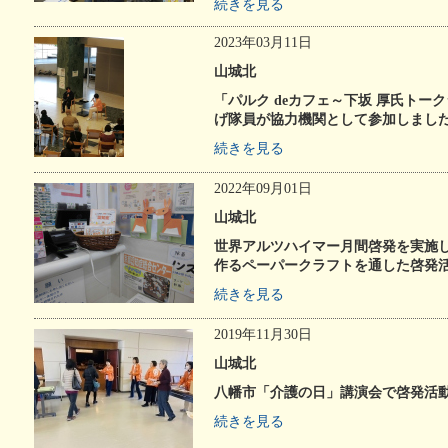
続きを見る
2023年03月11日
山城北
「パルク deカフェ～下坂 厚氏トー
げ隊員が協力機関として参加しまし
続きを見る
2022年09月01日
山城北
世界アルツハイマー月間啓発を実施し
作るペーパークラフトを通した啓発
続きを見る
2019年11月30日
山城北
八幡市「介護の日」講演会で啓発活
続きを見る