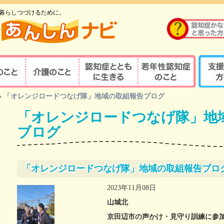
暮らしつづけるために。
のこと
介護のこと
認知症とともに生
若年性認知症のこ
支援す
»
「オレンジロードつなげ隊」地域の取組報告ブログ
重要性
介護の重要性
相談窓口
京都式
きる
と
「オレンジロードつなげ隊」地
の診察・診療が
若年性認知症ならではの
京都式
介護サービス
医療機関を探す
諸問題
とは？
ブログ
対応力向上研修
認知症の人と家族を支え
若年性認知症支援の
京都式
（医療関係者）
るケアマネジャー
ポイント
疾患医療センター
認知症リンクワーカー
利用できる制度
認知症
「オレンジロードつなげ隊」地域の取組報告ブロ
サポート医
ガイドブック
認知症
2023年11月08日
若年性認知症 京都
若年性
認定する専門医等
山城北
オレンジガイドブック
京都オ
京田辺市の声かけ・見守り訓練に参
ハイマー型認知症
若年性認知症
認知症