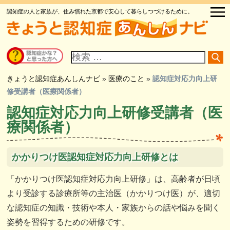
認知症の人と家族が、住み慣れた京都で安心して暮らしつづけるために。
サ
イ
ト
内
検
きょうと認知症あんしんナビ
»
医療のこと
»
認知症対応力向上研
索
修受講者（医療関係者）
認知症対応力向上研修受講者（医
療関係者）
かかりつけ医認知症対応力向上研修とは
「かかりつけ医認知症対応力向上研修」は、高齢者が日頃
より受診する診療所等の主治医（かかりつけ医）が、適切
な認知症の知識・技術や本人・家族からの話や悩みを聞く
姿勢を習得するための研修です。