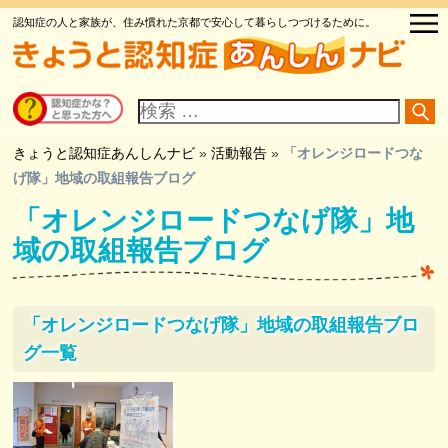
認知症の人と家族が、住み慣れた京都で安心して暮らしつづけるために。
サ
イ
ト
内
検
きょうと認知症あんしんナビ
»
活動報告
»
「オレンジロードつな
索
げ隊」地域の取組報告ブログ
「オレンジロードつなげ隊」地
域の取組報告ブログ
「オレンジロードつなげ隊」地域の取組報告ブロ
グ一覧