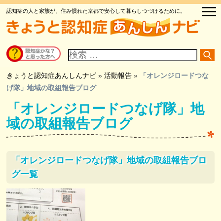
認知症の人と家族が、住み慣れた京都で安心して暮らしつづけるために。
サ
イ
ト
内
検
きょうと認知症あんしんナビ
»
活動報告
»
「オレンジロードつな
索
げ隊」地域の取組報告ブログ
「オレンジロードつなげ隊」地
域の取組報告ブログ
「オレンジロードつなげ隊」地域の取組報告ブロ
グ一覧