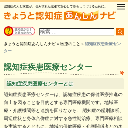
認知症の人と家族が、住み慣れた京都で安心して暮らしつづけるために。
サ
イ
ト
内
検
きょうと認知症あんしんナビ
»
医療のこと
»
認知症疾患医療セン
索
ター
認知症疾患医療センター
認知症疾患医療センターとは
認知症疾患医療センターは、認知症疾患の保健医療推進の
向上を図ることを目的とする専門医療機関です。地域医
療・介護機関等と連携を図りながら、 認知症の鑑別診断、
周辺症状と身体合併症に対する急性期治療、専門医療相談
を実施するとともに、地域の保健医療・介護関係者とのネ