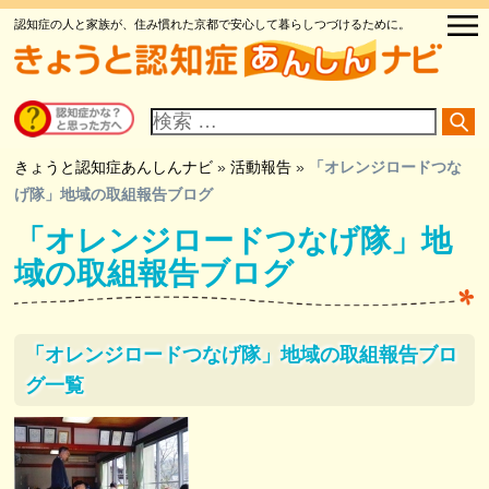
認知症の人と家族が、住み慣れた京都で安心して暮らしつづけるために。
サ
イ
ト
内
検
きょうと認知症あんしんナビ
»
活動報告
»
「オレンジロードつな
索
げ隊」地域の取組報告ブログ
「オレンジロードつなげ隊」地
域の取組報告ブログ
「オレンジロードつなげ隊」地域の取組報告ブロ
グ一覧