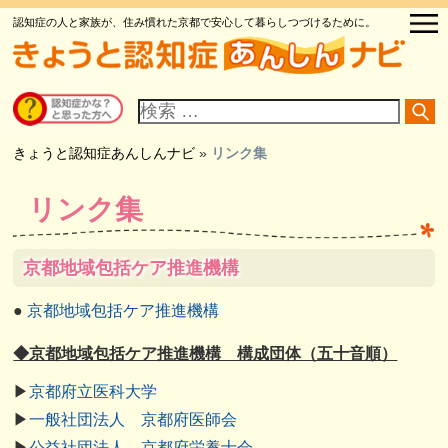
認知症の人と家族が、住み慣れた京都で安心して暮らしつづけるために。
サ
イ
ト
内
検
きょうと認知症あんしんナビ
»
リンク集
索
リンク集
京都地域包括ケア推進機構
●
京都地域包括ケア推進機構
◆京都地域包括ケア推進機構 構成団体（五十音順）
▶
京都府立医科大学
▶
一般社団法人 京都府医師会
▶
公益社団法人 京都府栄養士会