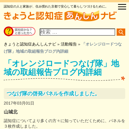
認知症の人と家族が、住み慣れた京都で安心して暮らしつづけるために。
サ
イ
ト
内
検
きょうと認知症あんしんナビ
»
活動報告
»
「オレンジロードつな
索
げ隊」地域の取組報告ブログ内詳細
「オレンジロードつなげ隊」地
域の取組報告ブログ内詳細
つなげ隊の啓発パネルを作成しました。
2017年03月01日
山城北
認知症についてより多くの方々に知っていただくために、パネルを
３枚作成しました。