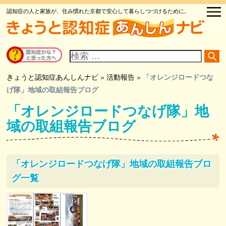
認知症の人と家族が、住み慣れた京都で安心して暮らしつづけるために。
サ
イ
ト
内
検
きょうと認知症あんしんナビ
»
活動報告
»
「オレンジロードつな
索
げ隊」地域の取組報告ブログ
「オレンジロードつなげ隊」地
域の取組報告ブログ
「オレンジロードつなげ隊」地域の取組報告ブロ
グ一覧