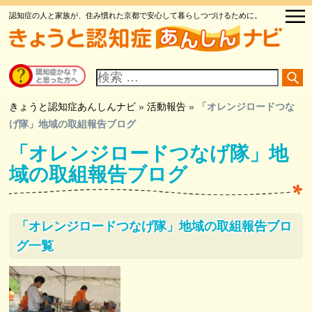
認知症の人と家族が、住み慣れた京都で安心して暮らしつづけるために。
サ
イ
ト
内
検
きょうと認知症あんしんナビ
»
活動報告
»
「オレンジロードつな
索
げ隊」地域の取組報告ブログ
「オレンジロードつなげ隊」地
域の取組報告ブログ
「オレンジロードつなげ隊」地域の取組報告ブロ
グ一覧