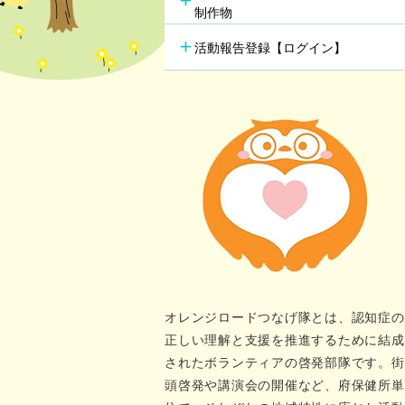
行方不明時の早期発見
の新し
制作物
若年性認知症支援チーム
（おれんじブリッジ）
活動報告登録【ログイン】
オレンジロードつなげ隊とは、認知症の
正しい理解と支援を推進するために結成
されたボランティアの啓発部隊です。街
頭啓発や講演会の開催など、府保健所単