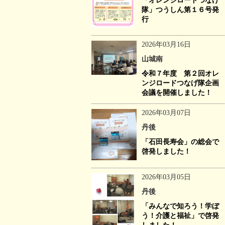
「オレンジロードつなげ
隊」つうしん第１６号発
行
2026年03月16日
山城南
令和７年度 第２回オレ
ンジロードつなげ隊企画
会議を開催しました！
2026年03月07日
丹後
「石田長寿会」の総会で
啓発しました！
2026年03月05日
丹後
「みんなで知ろう！学ぼ
う！介護と福祉」で啓発