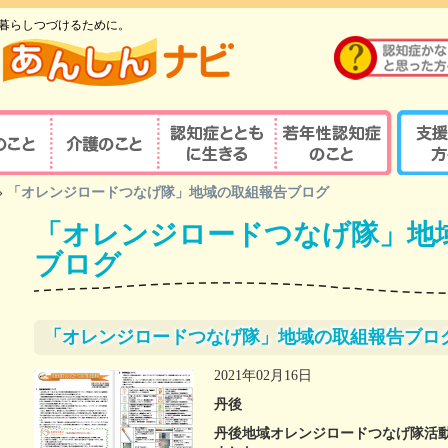
暮らしつづけるために。
のこと
介護のこと
認知症とともに生
若年性認知症のこ
支援す
»
「オレンジロードつなげ隊」地域の取組報告ブログ
重要性
介護の重要性
相談窓口
京都式
きる
と
「オレンジロードつなげ隊」地
の診察・診療が
若年性認知症ならではの
京都式
介護サービス
医療機関を探す
諸問題
とは？
ブログ
対応力向上研修
認知症の人と家族を支え
若年性認知症支援の
京都式
（医療関係者）
るケアマネジャー
ポイント
疾患医療センター
認知症リンクワーカー
利用できる制度
認知症
「オレンジロードつなげ隊」地域の取組報告ブロ
サポート医
ガイドブック
認知症
2021年02月16日
若年性認知症 京都
若年性
認定する専門医等
丹後
オレンジガイドブック
京都オ
丹後地域オレンジロードつなげ隊活動
ハイマー型認知症
若年性認知症
認知症