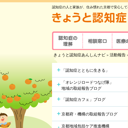
認知症の人と家族が、住み慣れた京都で安心して
認知症の理解
相談窓口
医療
京都府認知症
きょうと認知症あんしんナビ
»
活動報告
認知症とは
医療の
コールセンター
認知症地域相談窓口
認知症
主な原因疾患
事業所
可能な
「認知症とともに生きる」
認知症
症状と対応方法
地域包括支援センター
受講者
「オレンジロードつなげ隊」
地域の取組報告ブログ
認知症の方やその家族の
セルフチェックシート
認知症
つどい
「認知症カフェ」ブログ
情報ツール一覧
認知症カフェ
認知症
認知症初期集中支援
京都府・機構の取組報告ブログ
学会が
チーム
認知症高齢者等
アルツ
京都地域包括ケア推進機構