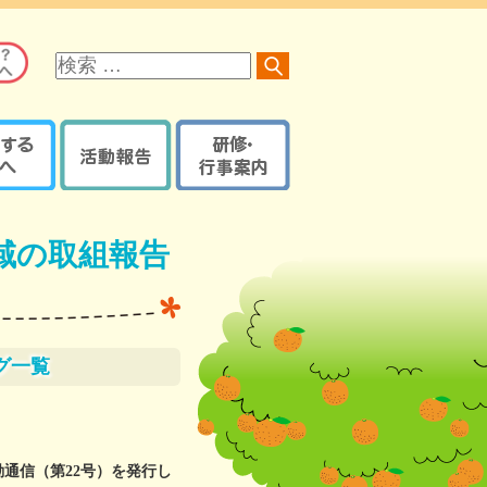
サ
イ
ト
内
検
索
る方へ
活動報告
研修・行事案内
オレンジロードつなげ隊
京都府内で開催の研修・
オレンジプラン
地域の取組報告ブログ
イベント・講座など
域の取組報告
認知症ケアパス
認知症カフェブログ
サポーター養成講座
京都府・機構の取組報告
研修・イベントなどの
認知症ケアパス
ブログ
登録【ログイン】
京都地域包括ケア推進
サポート医一覧
機構制作物
グ一覧
活動報告登録
地域支援推進員一覧
【ログイン】
認知症
レンジガイドブック
通信（第22号）を発行し
本人・家族教室