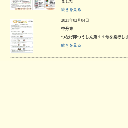
い治療薬
個別ピアサポート事業
ました
記憶とつなぐ
認知症
続きを見る
～ある写真家の物語～
異業種
2021年02月04日
中丹東
つなげ隊つうしん第１１号を発行し
続きを見る