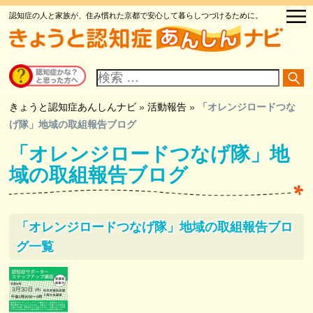
認知症の人と家族が、住み慣れた京都で安心して暮らしつづけるために。
サ
イ
ト
内
検
きょうと認知症あんしんナビ
»
活動報告
»
「オレンジロードつな
索
げ隊」地域の取組報告ブログ
「オレンジロードつなげ隊」地
域の取組報告ブログ
「オレンジロードつなげ隊」地域の取組報告ブロ
グ一覧