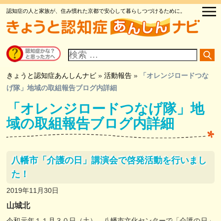
認知症の人と家族が、住み慣れた京都で安心して暮らしつづけるために。
サ
イ
ト
内
検
きょうと認知症あんしんナビ
»
活動報告
»
「オレンジロードつな
索
げ隊」地域の取組報告ブログ内詳細
「オレンジロードつなげ隊」地
域の取組報告ブログ内詳細
八幡市「介護の日」講演会で啓発活動を行いまし
た！
2019年11月30日
山城北
令和元年１１月３０日（土）、八幡市文化センターで「介護の日」