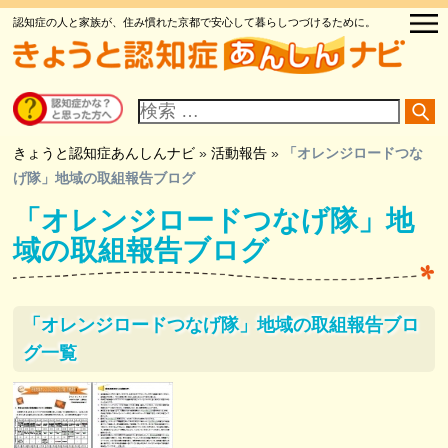
認知症の人と家族が、住み慣れた京都で安心して暮らしつづけるために。
サ
イ
ト
内
検
きょうと認知症あんしんナビ
»
活動報告
»
「オレンジロードつな
索
げ隊」地域の取組報告ブログ
「オレンジロードつなげ隊」地
域の取組報告ブログ
「オレンジロードつなげ隊」地域の取組報告ブロ
グ一覧