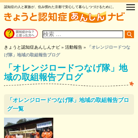
認知症の人と家族が、住み慣れた京都で安心して暮らしつづけるために。
サ
イ
ト
内
検
きょうと認知症あんしんナビ
»
活動報告
»
「オレンジロードつな
索
げ隊」地域の取組報告ブログ
「オレンジロードつなげ隊」地
域の取組報告ブログ
「オレンジロードつなげ隊」地域の取組報告ブロ
グ一覧