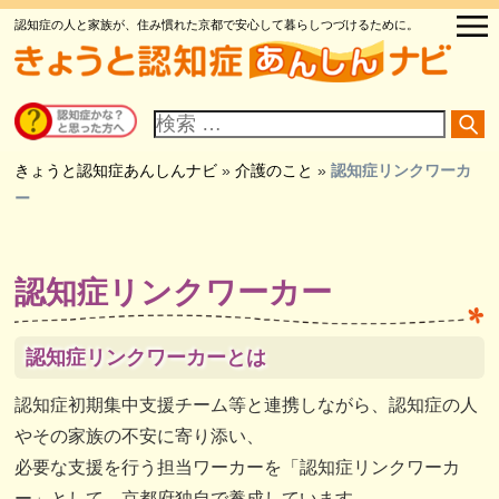
認知症の人と家族が、住み慣れた京都で安心して暮らしつづけるために。
サ
イ
ト
内
検
きょうと認知症あんしんナビ
»
介護のこと
»
認知症リンクワーカ
索
ー
認知症リンクワーカー
認知症リンクワーカーとは
認知症初期集中支援チーム等と連携しながら、認知症の人
やその家族の不安に寄り添い、
必要な支援を行う担当ワーカーを「認知症リンクワーカ
ー」として、京都府独自で養成しています。