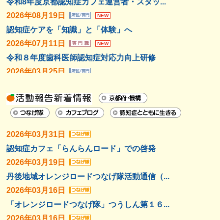
令和8年度京都認知症カフェ運営者・スタッ...
認知症カフェ運営者のオンラインカフェ
2026年08月19日
NEW
認知症ケアを「知識」と「体験」へ
2026年07月11日
NEW
令和８年度歯科医師認知症対応力向上研修
2026年03月25日
認知症とともに支えあって生きていく-私た...
2026年03月03日
令和７年度若年性認知症研修会
2026年02月27日
2026年03月31日
令和7年度第2回 若年性認知症当事者と家...
認知症カフェ「らんらんロード」での啓発
2026年02月25日
2026年03月19日
「認知症」と「フレイル」
丹後地域オレンジロードつなげ隊活動通信（...
2026年02月23日
2026年03月16日
認知症のあるご本人が社会に伝える、暮らし...
「オレンジロードつなげ隊」つうしん第１６...
2026年03月16日