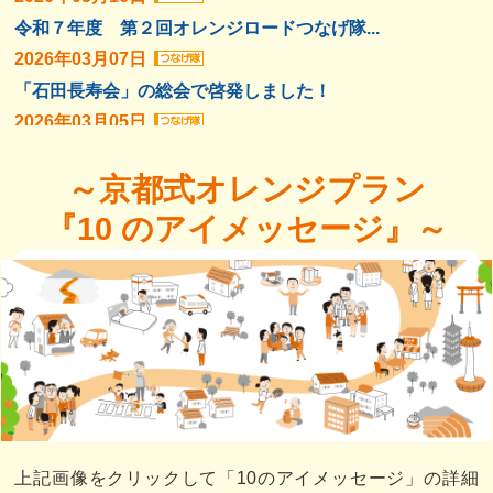
令和７年度 第２回オレンジロードつなげ隊...
2026年03月07日
「石田長寿会」の総会で啓発しました！
2026年03月05日
「みんなで知ろう！学ぼう！介護と福祉」で...
～京都式オレンジプラン
2026年03月03日
「石田ヨガサークル」で啓発しました！
『10 のアイメッセージ』～
2026年03月02日
京都丹波オレンジロードつなげ隊 隊員だよ...
2026年02月27日
【受講者募集中】認知症サポーターステップ...
2026年02月13日
乙訓地域にオレンジの花を咲かせよう～マリ...
上記画像をクリックして「10のアイメッセージ」の詳細