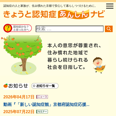
認知症の人と家族が、住み慣れた京都で安心して暮らしつづけるために。
サ
イ
ト
内
検
索
2026年04月17日
動画『「新しい認知症観」京都府認知症応援...
2025年07月22日