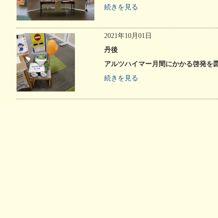
い治療薬
個別ピアサポート事業
続きを見る
記憶とつなぐ
認知症
～ある写真家の物語～
異業種
2021年10月01日
丹後
アルツハイマー月間にかかる啓発を
続きを見る