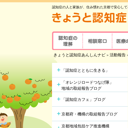
認知症の人と家族が、住み慣れた京都で安心して
認知症の理解
相談窓口
医療
京都府認知症
きょうと認知症あんしんナビ
»
活動報告
認知症とは
医療の
コールセンター
認知症地域相談窓口
認知症
主な原因疾患
事業所
可能な
「認知症とともに生きる」
認知症
症状と対応方法
地域包括支援センター
受講者
「オレンジロードつなげ隊」
地域の取組報告ブログ
認知症の方やその家族の
セルフチェックシート
認知症
つどい
「認知症カフェ」ブログ
情報ツール一覧
認知症カフェ
認知症
認知症初期集中支援
京都府・機構の取組報告ブログ
学会が
チーム
認知症高齢者等
アルツ
京都地域包括ケア推進機構