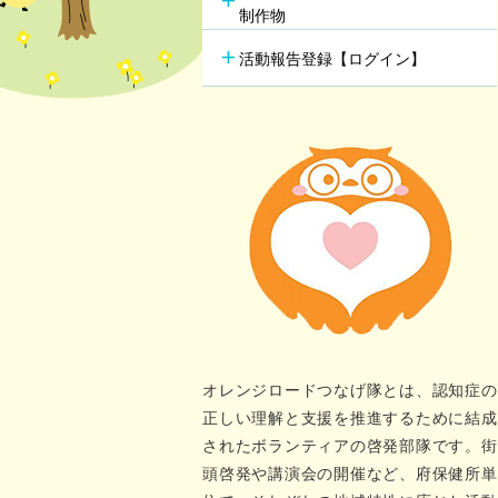
行方不明時の早期発見
の新し
制作物
若年性認知症支援チーム
（おれんじブリッジ）
活動報告登録【ログイン】
オレンジロードつなげ隊とは、認知症の
正しい理解と支援を推進するために結成
されたボランティアの啓発部隊です。街
頭啓発や講演会の開催など、府保健所単