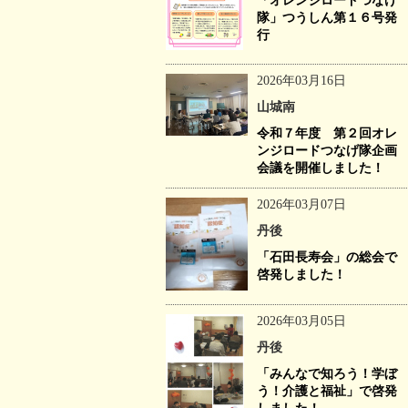
「オレンジロードつなげ
隊」つうしん第１６号発
行
2026年03月16日
山城南
令和７年度 第２回オレ
ンジロードつなげ隊企画
会議を開催しました！
2026年03月07日
丹後
「石田長寿会」の総会で
啓発しました！
2026年03月05日
丹後
「みんなで知ろう！学ぼ
う！介護と福祉」で啓発