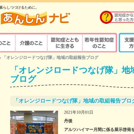
暮らしつづけるために。
のこと
介護のこと
認知症とともに生
若年性認知症のこ
支援す
»
「オレンジロードつなげ隊」地域の取組報告ブログ
重要性
介護の重要性
相談窓口
京都式
きる
と
「オレンジロードつなげ隊」地
の診察・診療が
若年性認知症ならではの
京都式
介護サービス
医療機関を探す
諸問題
とは？
ブログ
対応力向上研修
認知症の人と家族を支え
若年性認知症支援の
京都式
（医療関係者）
るケアマネジャー
ポイント
疾患医療センター
認知症リンクワーカー
利用できる制度
認知症
「オレンジロードつなげ隊」地域の取組報告ブロ
サポート医
ガイドブック
認知症
2021年10月01日
若年性認知症 京都
若年性
認定する専門医等
丹後
オレンジガイドブック
京都オ
アルツハイマー月間に係る展示啓発
ハイマー型認知症
若年性認知症
認知症