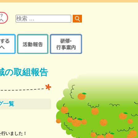
サ
イ
ト
内
検
索
る方へ
活動報告
研修・行事案内
オレンジロードつなげ隊
京都府内で開催の研修・
オレンジプラン
地域の取組報告ブログ
イベント・講座など
域の取組報告
認知症ケアパス
認知症カフェブログ
サポーター養成講座
京都府・機構の取組報告
研修・イベントなどの
認知症ケアパス
ブログ
登録【ログイン】
京都地域包括ケア推進
サポート医一覧
機構制作物
グ一覧
活動報告登録
地域支援推進員一覧
【ログイン】
認知症
レンジガイドブック
を行いました！
本人・家族教室