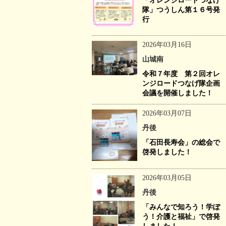
「オレンジロードつなげ
隊」つうしん第１６号発
行
2026年03月16日
山城南
令和７年度 第２回オレ
ンジロードつなげ隊企画
会議を開催しました！
2026年03月07日
丹後
「石田長寿会」の総会で
啓発しました！
2026年03月05日
丹後
「みんなで知ろう！学ぼ
う！介護と福祉」で啓発