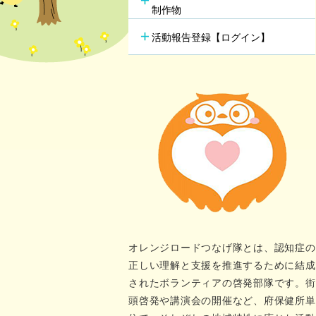
行方不明時の早期発見
の新し
制作物
若年性認知症支援チーム
（おれんじブリッジ）
活動報告登録【ログイン】
オレンジロードつなげ隊とは、認知症の
正しい理解と支援を推進するために結成
されたボランティアの啓発部隊です。街
頭啓発や講演会の開催など、府保健所単