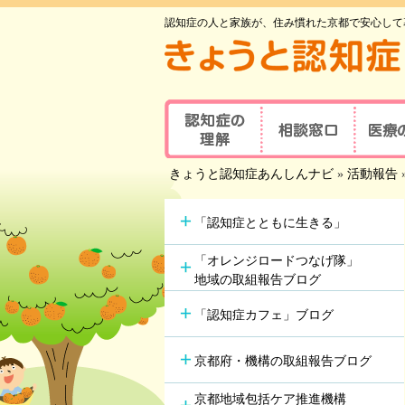
認知症の人と家族が、住み慣れた京都で安心して
認知症の理解
相談窓口
医療
京都府認知症
きょうと認知症あんしんナビ
»
活動報告
認知症とは
医療の
コールセンター
認知症地域相談窓口
認知症
主な原因疾患
事業所
可能な
「認知症とともに生きる」
認知症
症状と対応方法
地域包括支援センター
受講者
「オレンジロードつなげ隊」
地域の取組報告ブログ
認知症の方やその家族の
セルフチェックシート
認知症
つどい
「認知症カフェ」ブログ
情報ツール一覧
認知症カフェ
認知症
認知症初期集中支援
京都府・機構の取組報告ブログ
学会が
チーム
認知症高齢者等
アルツ
京都地域包括ケア推進機構