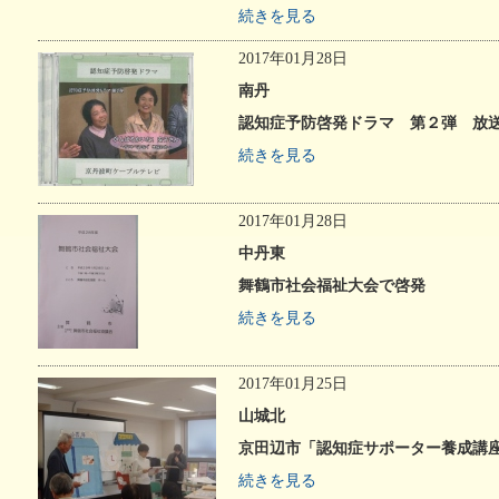
い治療薬
個別ピアサポート事業
続きを見る
記憶とつなぐ
認知症
～ある写真家の物語～
異業種
2017年01月28日
南丹
認知症予防啓発ドラマ 第２弾 放
続きを見る
2017年01月28日
中丹東
舞鶴市社会福祉大会で啓発
続きを見る
2017年01月25日
山城北
京田辺市「認知症サポーター養成講
続きを見る