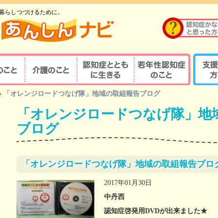
暮らしつづけるために。
のこと
介護のこと
認知症とともに生
若年性認知症のこ
支援す
»
「オレンジロードつなげ隊」地域の取組報告ブログ
重要性
介護の重要性
相談窓口
京都式
きる
と
「オレンジロードつなげ隊」地
の診察・診療が
若年性認知症ならではの
京都式
介護サービス
医療機関を探す
諸問題
とは？
ブログ
対応力向上研修
認知症の人と家族を支え
若年性認知症支援の
京都式
（医療関係者）
るケアマネジャー
ポイント
疾患医療センター
認知症リンクワーカー
利用できる制度
認知症
「オレンジロードつなげ隊」地域の取組報告ブロ
サポート医
ガイドブック
認知症
2017年01月30日
若年性認知症 京都
若年性
認定する専門医等
中丹西
オレンジガイドブック
京都オ
認知症啓発用DVDが出来ました★
ハイマー型認知症
若年性認知症
認知症