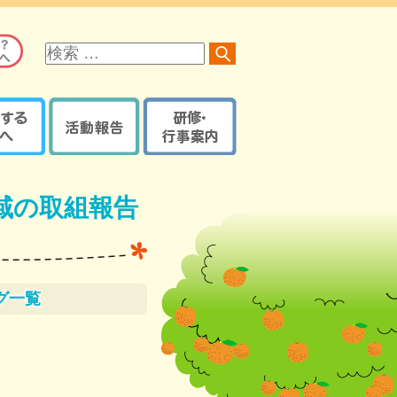
サ
イ
ト
内
検
索
る方へ
活動報告
研修・行事案内
オレンジロードつなげ隊
京都府内で開催の研修・
オレンジプラン
地域の取組報告ブログ
イベント・講座など
域の取組報告
認知症ケアパス
認知症カフェブログ
サポーター養成講座
京都府・機構の取組報告
研修・イベントなどの
認知症ケアパス
ブログ
登録【ログイン】
京都地域包括ケア推進
サポート医一覧
機構制作物
グ一覧
活動報告登録
地域支援推進員一覧
【ログイン】
認知症
レンジガイドブック
本人・家族教室