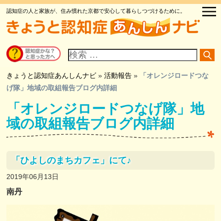
認知症の人と家族が、住み慣れた京都で安心して暮らしつづけるために。
サ
イ
ト
内
検
きょうと認知症あんしんナビ
»
活動報告
»
「オレンジロードつな
索
げ隊」地域の取組報告ブログ内詳細
「オレンジロードつなげ隊」地
域の取組報告ブログ内詳細
「ひよしのまちカフェ」にて♪
2019年06月13日
南丹