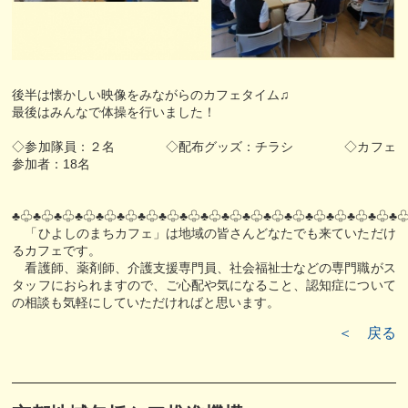
後半は懐かしい映像をみながらのカフェタイム♫
最後はみんなで体操を行いました！
◇参加隊員：２名 ◇配布グッズ：チラシ ◇カフェ
参加者：18名
♣♧♣♧♣♧♣♧♣♧♣♧♣♧♣♧♣♧♣♧♣♧♣♧♣♧♣♧♣♧♣♧♣♧♣♧♣
「ひよしのまちカフェ」は地域の皆さんどなたでも来ていただけ
るカフェです。
看護師、薬剤師、介護支援専門員、社会福祉士などの専門職がス
タッフにおられますので、ご心配や気になること、認知症について
の相談も気軽にしていただければと思います。
＜ 戻る