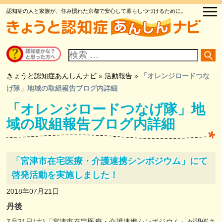
認知症の人と家族が、住み慣れた京都で安心して暮らしつづけるために。
サ
イ
ト
内
検
きょうと認知症あんしんナビ
»
活動報告
»
「オレンジロードつな
索
げ隊」地域の取組報告ブログ内詳細
「オレンジロードつなげ隊」地
域の取組報告ブログ内詳細
「宮津市在宅医療・介護連携シンポジウム」にて
啓発活動を実施しました！
2018年07月21日
丹後
7月21日(土)「宮津市在宅医療・介護連携シンポジウム」が開催さ