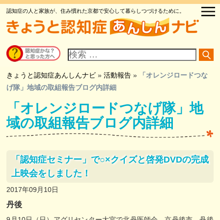
認知症の人と家族が、住み慣れた京都で安心して暮らしつづけるために。
サ
イ
ト
内
検
きょうと認知症あんしんナビ
»
活動報告
»
「オレンジロードつな
索
げ隊」地域の取組報告ブログ内詳細
「オレンジロードつなげ隊」地
域の取組報告ブログ内詳細
「認知症セミナー」で○×クイズと啓発DVDの完成
上映会をしました！
2017年09月10日
丹後
9月10日（日）アグリセンター大宮で北丹医師会、京丹後市、丹後