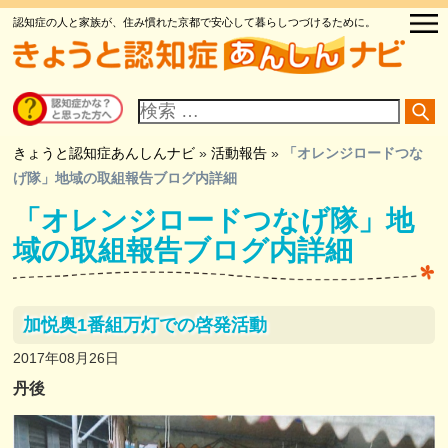
認知症の人と家族が、住み慣れた京都で安心して暮らしつづけるために。
サ
イ
ト
内
検
きょうと認知症あんしんナビ
»
活動報告
»
「オレンジロードつな
索
げ隊」地域の取組報告ブログ内詳細
「オレンジロードつなげ隊」地
域の取組報告ブログ内詳細
加悦奥1番組万灯での啓発活動
2017年08月26日
丹後