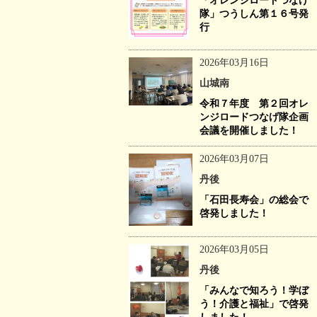
「オレンジロードつなげ
隊」つうしん第１６号発
行
2026年03月16日
山城南
令和７年度 第２回オレ
ンジロードつなげ隊企画
会議を開催しました！
2026年03月07日
丹後
「石田長寿会」の総会で
啓発しました！
2026年03月05日
丹後
「みんなで知ろう！学ぼ
う！介護と福祉」で啓発