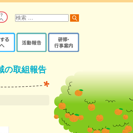
サ
イ
ト
内
検
索
る方へ
活動報告
研修・行事案内
オレンジロードつなげ隊
京都府内で開催の研修・
オレンジプラン
地域の取組報告ブログ
イベント・講座など
域の取組報告
認知症ケアパス
認知症カフェブログ
サポーター養成講座
京都府・機構の取組報告
研修・イベントなどの
認知症ケアパス
ブログ
登録【ログイン】
京都地域包括ケア推進
サポート医一覧
機構制作物
活動報告登録
地域支援推進員一覧
【ログイン】
認知症
レンジガイドブック
本人・家族教室