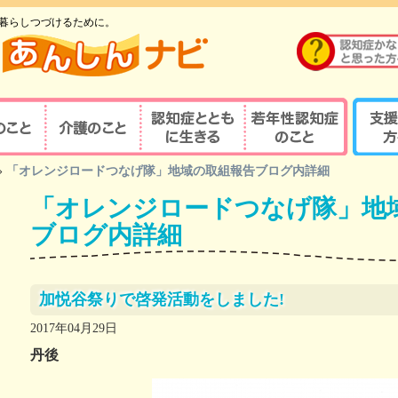
暮らしつづけるために。
のこと
介護のこと
認知症とともに生
若年性認知症のこ
支援す
»
「オレンジロードつなげ隊」地域の取組報告ブログ内詳細
重要性
介護の重要性
相談窓口
京都式
きる
と
「オレンジロードつなげ隊」地
の診察・診療が
若年性認知症ならではの
京都式
介護サービス
医療機関を探す
諸問題
とは？
ブログ内詳細
対応力向上研修
認知症の人と家族を支え
若年性認知症支援の
京都式
（医療関係者）
るケアマネジャー
ポイント
疾患医療センター
認知症リンクワーカー
利用できる制度
認知症
加悦谷祭りで啓発活動をしました!
サポート医
ガイドブック
認知症
2017年04月29日
若年性認知症 京都
若年性
丹後
認定する専門医等
オレンジガイドブック
京都オ
ハイマー型認知症
若年性認知症
認知症