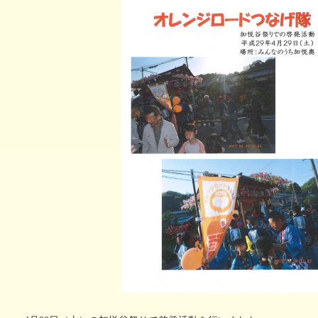
い治療薬
個別ピアサポート事業
記憶とつなぐ
認知症
～ある写真家の物語～
異業種