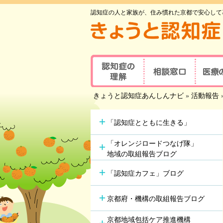
認知症の人と家族が、住み慣れた京都で安心して
認知症の理解
相談窓口
医療
京都府認知症
きょうと認知症あんしんナビ
»
活動報告
認知症とは
医療の
コールセンター
認知症地域相談窓口
認知症
主な原因疾患
事業所
可能な
「認知症とともに生きる」
認知症
症状と対応方法
地域包括支援センター
受講者
「オレンジロードつなげ隊」
地域の取組報告ブログ
認知症の方やその家族の
セルフチェックシート
認知症
つどい
「認知症カフェ」ブログ
情報ツール一覧
認知症カフェ
認知症
認知症初期集中支援
京都府・機構の取組報告ブログ
学会が
チーム
認知症高齢者等
アルツ
京都地域包括ケア推進機構