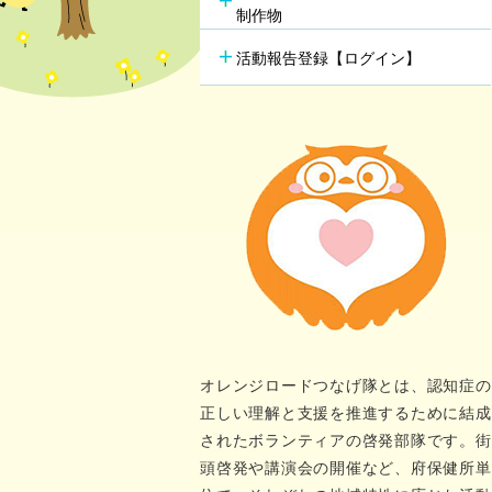
行方不明時の早期発見
の新し
制作物
若年性認知症支援チーム
（おれんじブリッジ）
活動報告登録【ログイン】
オレンジロードつなげ隊とは、認知症の
正しい理解と支援を推進するために結成
されたボランティアの啓発部隊です。街
頭啓発や講演会の開催など、府保健所単