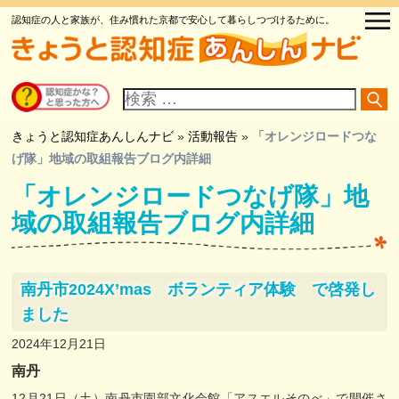
認知症の人と家族が、住み慣れた京都で安心して暮らしつづけるために。
サ
イ
ト
内
検
きょうと認知症あんしんナビ
»
活動報告
»
「オレンジロードつな
索
げ隊」地域の取組報告ブログ内詳細
「オレンジロードつなげ隊」地
域の取組報告ブログ内詳細
南丹市2024X’mas ボランティア体験 で啓発し
ました
2024年12月21日
南丹
12月21日（土）南丹市園部文化会館「アスエルそのべ」で開催さ