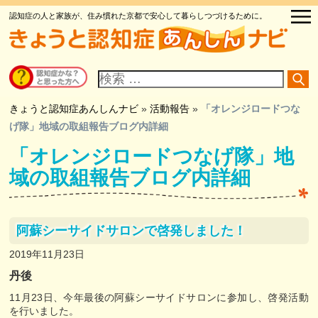
認知症の人と家族が、住み慣れた京都で安心して暮らしつづけるために。
サ
イ
ト
内
検
きょうと認知症あんしんナビ
»
活動報告
»
「オレンジロードつな
索
げ隊」地域の取組報告ブログ内詳細
「オレンジロードつなげ隊」地
域の取組報告ブログ内詳細
阿蘇シーサイドサロンで啓発しました！
2019年11月23日
丹後
11月23日、今年最後の阿蘇シーサイドサロンに参加し、啓発活動
を行いました。