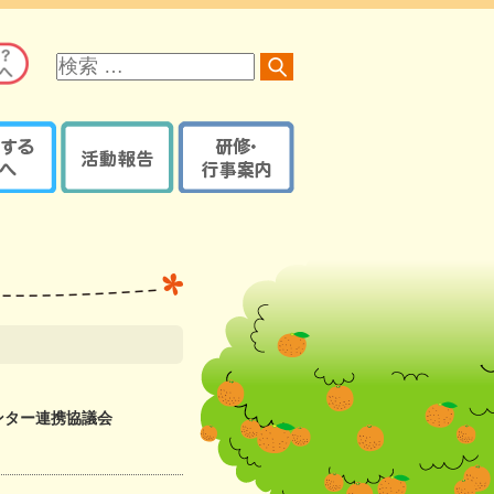
サ
イ
ト
内
検
索
る方へ
活動報告
研修・行事案内
オレンジロードつなげ隊
京都府内で開催の研修・
オレンジプラン
地域の取組報告ブログ
イベント・講座など
認知症ケアパス
認知症カフェブログ
サポーター養成講座
京都府・機構の取組報告
研修・イベントなどの
認知症ケアパス
ブログ
登録【ログイン】
京都地域包括ケア推進
サポート医一覧
機構制作物
活動報告登録
地域支援推進員一覧
【ログイン】
ンター連携協議会
認知症
レンジガイドブック
本人・家族教室