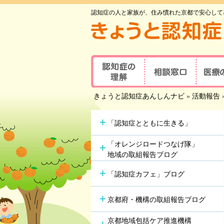
認知症の人と家族が、住み慣れた京都で安心して
認知症の理解
相談窓口
医療
京都府認知症
きょうと認知症あんしんナビ
»
活動報告
認知症とは
医療の
コールセンター
認知症地域相談窓口
認知症
主な原因疾患
事業所
可能な
「認知症とともに生きる」
認知症
症状と対応方法
地域包括支援センター
受講者
「オレンジロードつなげ隊」
地域の取組報告ブログ
認知症の方やその家族の
セルフチェックシート
認知症
つどい
「認知症カフェ」ブログ
情報ツール一覧
認知症カフェ
認知症
認知症初期集中支援
京都府・機構の取組報告ブログ
学会が
チーム
認知症高齢者等
アルツ
京都地域包括ケア推進機構