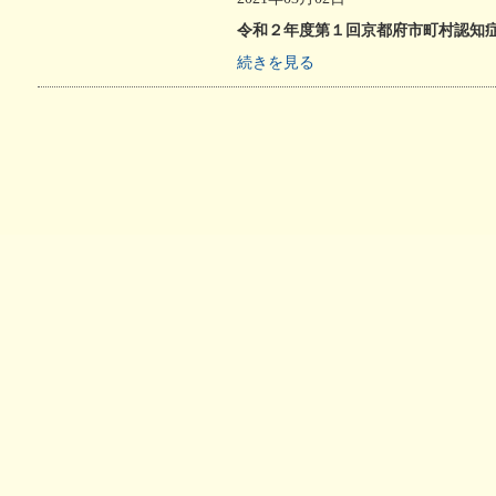
い治療薬
個別ピアサポート事業
令和２年度第１回京都府市町村認知
記憶とつなぐ
認知症
～ある写真家の物語～
異業種
続きを見る