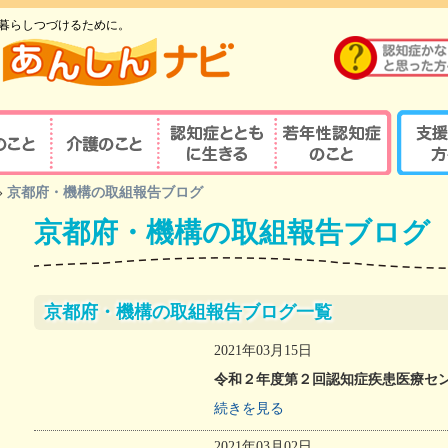
暮らしつづけるために。
のこと
介護のこと
認知症とともに生
若年性認知症のこ
支援す
»
京都府・機構の取組報告ブログ
重要性
介護の重要性
相談窓口
京都式
きる
と
京都府・機構の取組報告ブログ
の診察・診療が
若年性認知症ならではの
京都式
介護サービス
医療機関を探す
諸問題
とは？
対応力向上研修
認知症の人と家族を支え
若年性認知症支援の
京都式
（医療関係者）
るケアマネジャー
ポイント
京都府・機構の取組報告ブログ一覧
疾患医療センター
認知症リンクワーカー
利用できる制度
認知症
2021年03月15日
サポート医
ガイドブック
認知症
令和２年度第２回認知症疾患医療セ
若年性認知症 京都
若年性
認定する専門医等
続きを見る
オレンジガイドブック
京都オ
ハイマー型認知症
若年性認知症
認知症
2021年03月02日