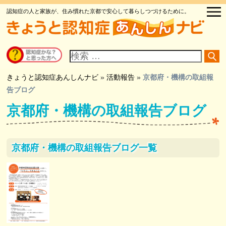
認知症の人と家族が、住み慣れた京都で安心して暮らしつづけるために。
サ
イ
ト
内
検
きょうと認知症あんしんナビ
»
活動報告
»
京都府・機構の取組報
索
告ブログ
京都府・機構の取組報告ブログ
京都府・機構の取組報告ブログ一覧