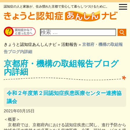
認知症の人と家族が、住み慣れた京都で安心して暮らしつづけるために。
サ
イ
ト
内
検
きょうと認知症あんしんナビ
»
活動報告
»
京都府・機構の取組報
索
告ブログ内詳細
京都府・機構の取組報告ブログ
内詳細
令和２年度第２回認知症疾患医療センター連携協
議会
2021年03月15日
＜概要＞
京都府では、京都府内における認知症疾患に関し、進行予防から