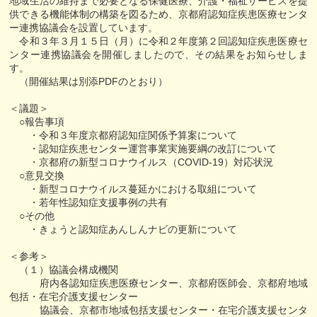
地域生活の維持まで必要となる保健医療、介護・福祉サービスを提
供できる機能体制の構築を図るため、京都府認知症疾患医療センタ
ー連携協議会を設置しています。
令和３年３月１５日（月）に令和２年度第２回認知症疾患医療セ
ンター連携協議会を開催しましたので、その結果をお知らせしま
す。
（開催結果は別添PDFのとおり）
＜議題＞
○報告事項
・令和３年度京都府認知症関係予算案について
・認知症疾患センター運営事業実施要綱の改訂について
・京都府の新型コロナウイルス（COVID-19）対応状況
○意見交換
・新型コロナウイルス蔓延かにおける取組について
・若年性認知症支援事例の共有
○その他
・きょうと認知症あんしんナビの更新について
＜参考＞
（１）協議会構成機関
府内各認知症疾患医療センター、京都府医師会、京都府地域
包括・在宅介護支援センター
協議会、京都市地域包括支援センター・在宅介護支援センタ