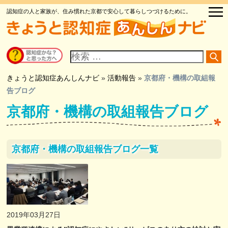
認知症の人と家族が、住み慣れた京都で安心して暮らしつづけるために。
サ
イ
ト
内
検
きょうと認知症あんしんナビ
»
活動報告
»
京都府・機構の取組報
索
告ブログ
京都府・機構の取組報告ブログ
京都府・機構の取組報告ブログ一覧
2019年03月27日