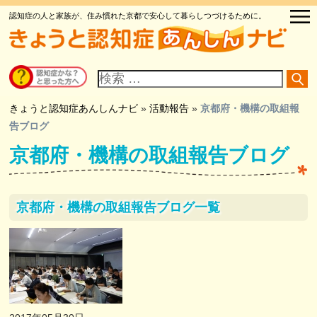
認知症の人と家族が、住み慣れた京都で安心して暮らしつづけるために。
サ
イ
ト
内
検
きょうと認知症あんしんナビ
»
活動報告
»
京都府・機構の取組報
索
告ブログ
京都府・機構の取組報告ブログ
京都府・機構の取組報告ブログ一覧