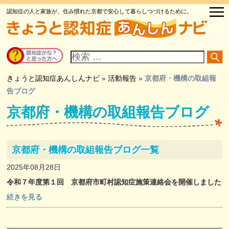
認知症の人と家族が、住み慣れた京都で安心して暮らしつづけるために。
サ
イ
ト
内
検
きょうと認知症あんしんナビ
»
活動報告
»
京都府・機構の取組報
索
告ブログ
京都府・機構の取組報告ブログ
京都府・機構の取組報告ブログ一覧
2025年08月28日
令和７年度第１回 京都府市町村認知症施策連絡会を開催しました
続きを見る