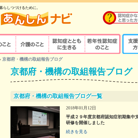
暮らしつづけるために。
のこと
介護のこと
認知症とともに生
若年性認知症のこ
支援す
»
京都府・機構の取組報告ブログ
重要性
介護の重要性
相談窓口
京都式
きる
と
京都府・機構の取組報告ブログ
の診察・診療が
若年性認知症ならではの
京都式
介護サービス
医療機関を探す
諸問題
とは？
対応力向上研修
認知症の人と家族を支え
若年性認知症支援の
京都式
（医療関係者）
るケアマネジャー
ポイント
京都府・機構の取組報告ブログ一覧
疾患医療センター
認知症リンクワーカー
利用できる制度
認知症
2018年01月12日
サポート医
ガイドブック
認知症
平成２９年度京都府認知症初期集中
若年性認知症 京都
若年性
研修を開催しました
認定する専門医等
オレンジガイドブック
京都オ
続きを見る
ハイマー型認知症
若年性認知症
認知症