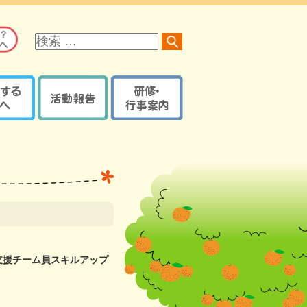
サ
イ
ト
内
検
索
る方へ
活動報告
研修・行事案内
オレンジロードつなげ隊
京都府内で開催の研修・
オレンジプラン
地域の取組報告ブログ
イベント・講座など
認知症ケアパス
認知症カフェブログ
サポーター養成講座
京都府・機構の取組報告
研修・イベントなどの
認知症ケアパス
ブログ
登録【ログイン】
京都地域包括ケア推進
サポート医一覧
機構制作物
活動報告登録
地域支援推進員一覧
【ログイン】
支援チーム員スキルアップ
認知症
レンジガイドブック
本人・家族教室