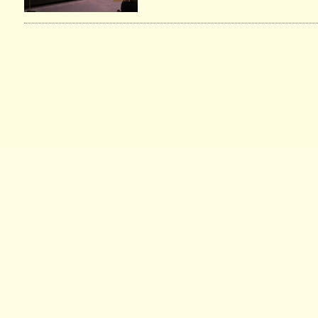
い治療薬
個別ピアサポート事業
記憶とつなぐ
認知症
～ある写真家の物語～
異業種