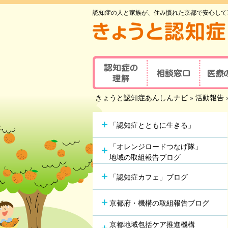
認知症の人と家族が、住み慣れた京都で安心して
認知症の理解
相談窓口
医療
京都府認知症
きょうと認知症あんしんナビ
»
活動報告
認知症とは
医療の
コールセンター
認知症地域相談窓口
認知症
主な原因疾患
事業所
可能な
「認知症とともに生きる」
認知症
症状と対応方法
地域包括支援センター
受講者
「オレンジロードつなげ隊」
地域の取組報告ブログ
認知症の方やその家族の
セルフチェックシート
認知症
つどい
「認知症カフェ」ブログ
情報ツール一覧
認知症カフェ
認知症
認知症初期集中支援
京都府・機構の取組報告ブログ
学会が
チーム
認知症高齢者等
アルツ
京都地域包括ケア推進機構