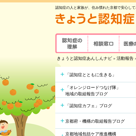
認知症の人と家族が、住み慣れた京都で安心して
認知症の理解
相談窓口
医療
京都府認知症
きょうと認知症あんしんナビ
»
活動報告
認知症とは
医療の
コールセンター
認知症地域相談窓口
認知症
主な原因疾患
事業所
可能な
「認知症とともに生きる」
認知症
症状と対応方法
地域包括支援センター
受講者
「オレンジロードつなげ隊」
地域の取組報告ブログ
認知症の方やその家族の
セルフチェックシート
認知症
つどい
「認知症カフェ」ブログ
情報ツール一覧
認知症カフェ
認知症
認知症初期集中支援
京都府・機構の取組報告ブログ
学会が
チーム
認知症高齢者等
アルツ
京都地域包括ケア推進機構