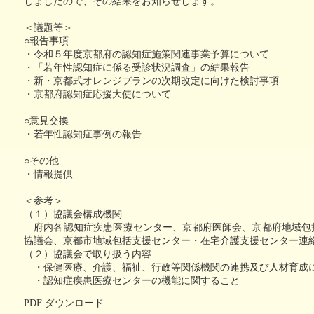
しましたので、その結果をお知らせします。
い治療薬
個別ピアサポート事業
記憶とつなぐ
認知症
＜議題等＞
～ある写真家の物語～
異業種
○報告事項
・令和５年度京都府の認知症施策関連事業予算について
・「若年性認知症に係る受診状況調査」の結果報告
・新・京都式オレンジプランの次期改定に向けた検討事項
・京都府認知症応援大使について
○意見交換
・若年性認知症事例の報告
○その他
・情報提供
＜参考＞
（１）協議会構成機関
府内各認知症疾患医療センター、京都府医師会、京都府地域包
協議会、京都市地域包括支援センター・在宅介護支援センター連
（２）協議会で取り扱う内容
・保健医療、介護、福祉、行政等関係機関の連携及び人材育成
・認知症疾患医療センターの機能に関すること
PDF ダウンロード