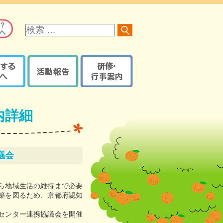
サ
イ
ト
内
検
索
る方へ
活動報告
研修・行事案内
オレンジロードつなげ隊
京都府内で開催の研修・
オレンジプラン
地域の取組報告ブログ
イベント・講座など
内詳細
認知症ケアパス
認知症カフェブログ
サポーター養成講座
京都府・機構の取組報告
研修・イベントなどの
認知症ケアパス
ブログ
登録【ログイン】
議会
京都地域包括ケア推進
サポート医一覧
機構制作物
活動報告登録
地域支援推進員一覧
【ログイン】
ら地域生活の維持まで必要
築を図るため、京都府認知
認知症
レンジガイドブック
センター連携協議会を開催
本人・家族教室