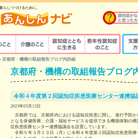
暮らしつづけるために。
のこと
介護のこと
認知症とともに生
若年性認知症のこ
支援す
»
京都府・機構の取組報告ブログ内詳細
重要性
介護の重要性
相談窓口
京都式
きる
と
京都府・機構の取組報告ブログ
の診察・診療が
若年性認知症ならではの
京都式
介護サービス
医療機関を探す
諸問題
とは？
対応力向上研修
認知症の人と家族を支え
若年性認知症支援の
京都式
（医療関係者）
るケアマネジャー
ポイント
令和４年度第２回認知症疾患医療センター連携協
疾患医療センター
認知症リンクワーカー
利用できる制度
認知症
2023年03月13日
サポート医
ガイドブック
認知症
京都府では、京都府内における認知症疾患に関し、進行予防か
となる保健医療、介護・福祉サービスを提供できる機能体制の構
若年性認知症 京都
若年性
認定する専門医等
オレンジガイドブック
京都オ
症疾患医療センター連携協議会を設置しています。
令和５年３月１３日（月）に令和４年度第２回認知症疾患医療
ハイマー型認知症
若年性認知症
認知症