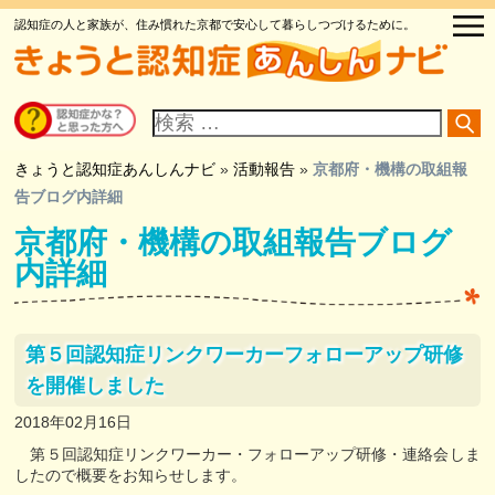
認知症の人と家族が、住み慣れた京都で安心して暮らしつづけるために。
サ
イ
ト
内
検
きょうと認知症あんしんナビ
»
活動報告
»
京都府・機構の取組報
索
告ブログ内詳細
京都府・機構の取組報告ブログ
内詳細
第５回認知症リンクワーカーフォローアップ研修
を開催しました
2018年02月16日
第５回認知症リンクワーカー・フォローアップ研修・連絡会しま
したので概要をお知らせします。