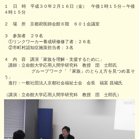
１ 日 時 平成３０年２月１６日（金） 午後１時１５分～午後
４時１５分
２ 場 所 京都府医師会館６階 ６０１会議室
３ 参加者 ２９名
①リンクワーカー養成研修修了者：２６名
②市町村認知症施策担当者：３名
４ 内 容 講演「家族を理解・支援するために」
講師：立命館大学応用人間学研究科 教授 団 士郎氏
グループワーク「『家族』のとらえ方を見つめ直そ
う」
進行：一般社団法人京都社会福祉士会 会長 福富 昌城氏
（講演：立命館大学応用人間学研究科 教授 団 士郎氏）