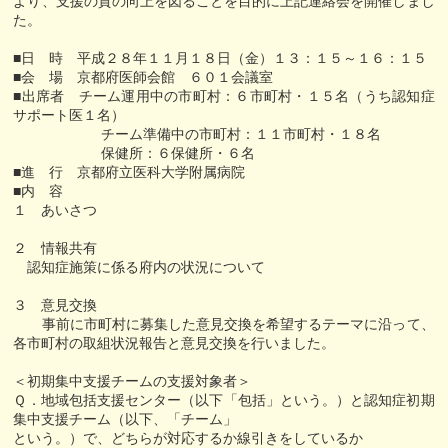
より、支援の質の向上を図ることを目的に上記連絡会を開催しまし
た。
■日 時 平成２８年１１月１８日（金）１３：１５～１６：１５
■会 場 京都府医師会館 ６０１会議室
■出席者 チーム運用中の市町村：６市町村・１５名（うち認知症
サポート医１名）
チーム準備中の市町村：１１市町村・１８名
保健所：６保健所・６名
■進 行 京都府立医科大学附属病院
■内 容
１ あいさつ
２ 情報共有
認知症施策に係る府内の状況について
３ 意見交換
事前に市町村に募集した意見交換を希望するテーマに沿って、
各市町村の取組状況報告と意見交換を行いました。
＜初期集中支援チームの支援対象者＞
Ｑ．地域包括支援センター（以下「包括」という。）と認知症初期
集中支援チーム（以下、「チーム」
という。）で、どちらが対応するか線引きをしているか