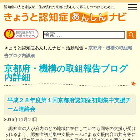
認知症の人と家族が、住み慣れた京都で安心して暮らしつづけるために。
サ
イ
ト
内
検
きょうと認知症あんしんナビ
»
活動報告
»
京都府・機構の取組報
索
告ブログ内詳細
京都府・機構の取組報告ブログ
内詳細
平成２８年度第１回京都府認知症初期集中支援チ
ーム連絡会
2016年11月18日
認知症の人が府内のどの地域に在住していても同等の支援が受け
られるよう、認知症初期集中支援チームによる支援内容の共有等に