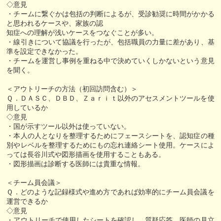
◇意見
・チームに繋ぐかは包括の判断によるが、受診勧奨に時間がかかる
と思われるケースや、家族の認
知症への理解が浅いケースをつなぐことが多い。
・線引きについて協議を行ったが、包括職員の力量に差があり、基
準を設定できなかった。
・チームを運営し事例を重ねる中で決めていくしかないという意見
を聞く。
＜アウトリーチの方法（初回訪問含む）＞
Ｑ．ＤＡＳＣ、ＤＢＤ、Ｚａｒｉｔ以外のアセスメントツールを使
用しているか
◇意見
・国が示すツール以外は使っていない。
・本人の人となりを整理するためにフェースシートを、認知症の種
別やレベルを整理するためにもの忘れ連絡シート使用。ケースによ
っては長谷川式や図形描画を使用することもある。
・図形描画は診断する医師には貴重な情報。
＜チーム員会議＞
Ｑ．どのような記録様式や進め方であれば効率的にチーム員会議を
運営できるか
◇意見
・アウトリーチで使用したシートを確認し、質疑応答、医師の見立