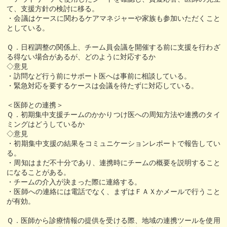
て、支援方針の検討に移る。
・会議はケースに関わるケアマネジャーや家族も参加いただくこと
としている。
Ｑ．日程調整の関係上、チーム員会議を開催する前に支援を行わざ
る得ない場合があるが、どのように対応するか
◇意見
・訪問など行う前にサポート医へは事前に相談している。
・緊急対応を要するケースは会議を待たずに対応している。
＜医師との連携＞
Ｑ．初期集中支援チームのかかりつけ医への周知方法や連携のタイ
ミングはどうしているか
◇意見
・初期集中支援の結果をコミュニケーションレポートで報告してい
る。
・周知はまだ不十分であり、連携時にチームの概要を説明すること
になることがある。
・チームの介入が決まった際に連絡する。
・医師への連絡には電話でなく、まずはＦＡＸかメールで行うこと
が有効。
Ｑ．医師から診療情報の提供を受ける際、地域の連携ツールを使用