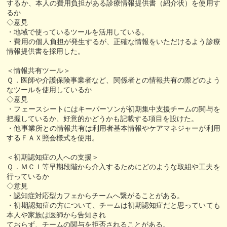
するか、本人の費用負担がある診療情報提供書（紹介状）を使用す
るか
◇意見
・地域で使っているツールを活用している。
・費用の個人負担が発生するが、正確な情報をいただけるよう診療
情報提供書を採用した。
＜情報共有ツール＞
Ｑ．医師や介護保険事業者など、関係者との情報共有の際どのよう
なツールを使用しているか
◇意見
・フェースシートにはキーパーソンが初期集中支援チームの関与を
把握しているか、好意的かどうかも記載する項目を設けた。
・他事業所との情報共有は利用者基本情報やケアマネジャーが利用
するＦＡＸ照会様式を使用。
＜初期認知症の人への支援＞
Ｑ．ＭＣＩ等早期段階から介入するためにどのような取組や工夫を
行っているか
◇意見
・認知症対応型カフェからチームへ繋がることがある。
・初期認知症の方について、チームは初期認知症だと思っていても
本人や家族は医師から告知され
ておらず、チームの関与を拒否されることがある。