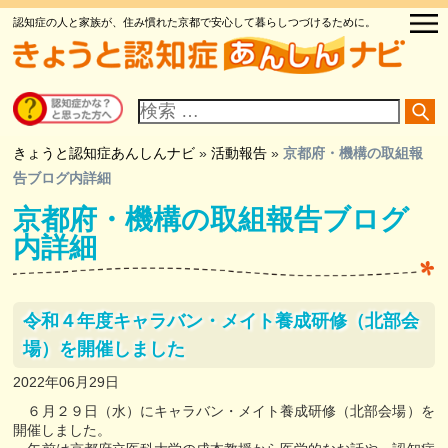
認知症の人と家族が、住み慣れた京都で安心して暮らしつづけるために。
サ
イ
ト
内
検
きょうと認知症あんしんナビ
»
活動報告
»
京都府・機構の取組報
索
告ブログ内詳細
京都府・機構の取組報告ブログ
内詳細
令和４年度キャラバン・メイト養成研修（北部会
場）を開催しました
2022年06月29日
６月２９日（水）にキャラバン・メイト養成研修（北部会場）を
開催しました。