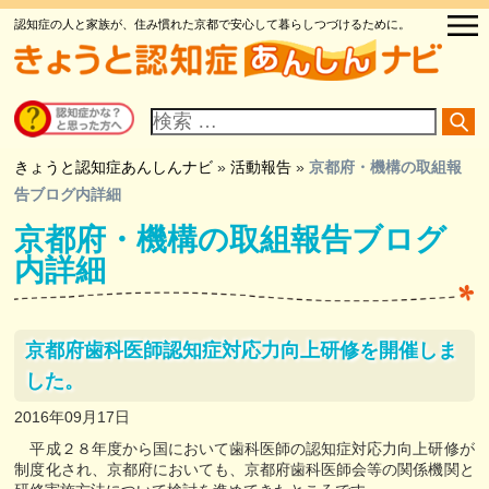
認知症の人と家族が、住み慣れた京都で安心して暮らしつづけるために。
サ
イ
ト
内
検
きょうと認知症あんしんナビ
»
活動報告
»
京都府・機構の取組報
索
告ブログ内詳細
京都府・機構の取組報告ブログ
内詳細
京都府歯科医師認知症対応力向上研修を開催しま
した。
2016年09月17日
平成２８年度から国において歯科医師の認知症対応力向上研修が
制度化され、京都府においても、京都府歯科医師会等の関係機関と