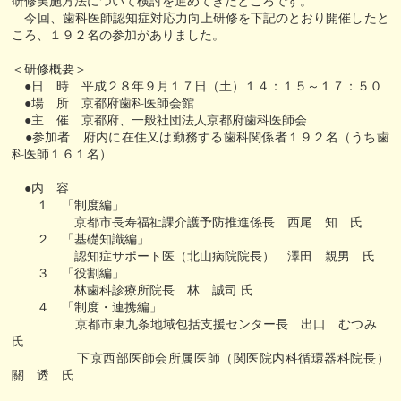
研修実施方法について検討を進めてきたところです。
今回、歯科医師認知症対応力向上研修を下記のとおり開催したと
ころ、１９２名の参加がありました。
＜研修概要＞
●日 時 平成２８年９月１７日（土）１４：１５～１７：５０
●場 所 京都府歯科医師会館
●主 催 京都府、一般社団法人京都府歯科医師会
●参加者 府内に在住又は勤務する歯科関係者１９２名（うち歯
科医師１６１名）
●内 容
１ 「制度編」
京都市長寿福祉課介護予防推進係長 西尾 知 氏
２ 「基礎知識編」
認知症サポート医（北山病院院長） 澤田 親男 氏
３ 「役割編」
林歯科診療所院長 林 誠司 氏
４ 「制度・連携編」
京都市東九条地域包括支援センター長 出口 むつみ
氏
下京西部医師会所属医師（関医院内科循環器科院長）
關 透 氏