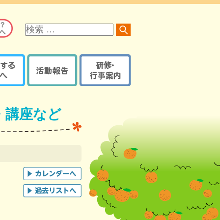
サ
イ
ト
内
検
索
る方へ
活動報告
研修・行事案内
オレンジロードつなげ隊
京都府内で開催の研修・
オレンジプラン
地域の取組報告ブログ
イベント・講座など
・講座など
認知症ケアパス
認知症カフェブログ
サポーター養成講座
京都府・機構の取組報告
研修・イベントなどの
認知症ケアパス
ブログ
登録【ログイン】
京都地域包括ケア推進
サポート医一覧
機構制作物
活動報告登録
地域支援推進員一覧
【ログイン】
認知症
レンジガイドブック
本人・家族教室