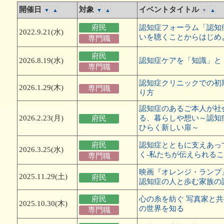
い治療薬
個別ピアサポート事業
開催日
対象
イベントタイトル
▼
▲
▼
▲
▼
▲
記憶とつなぐ
認知症
～ある写真家の物語～
異業種
府民
認知症フォーラム「認知
2022.9.21(水)
いを聴くことからはじめ
専門職
府民
2026.8.19(水)
認知症ケアを「知識」と
専門職
認知症クリニックでの初
2026.1.29(木)
専門職
り方
認知症のあるご本人が社
2026.2.23(月)
る、暮らしや想い～認知
府民
ひらく新しい扉～
府民
認知症とともに支えあっ
2026.3.25(水)
く-私たちが伝えられるこ
専門職
映画『オレンジ・ランプ
2025.11.29(土)
府民
認知症の人と歩む家族の
府民
心の糸を紡ぐ 写真家と
2025.10.30(木)
の世界を知る
専門職