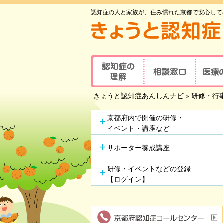
認知症の人と家族が、住み慣れた京都で安心して
認知症の理解
相談窓口
医療
京都府認知症
きょうと認知症あんしんナビ
»
研修・行
認知症とは
医療の
コールセンター
認知症地域相談窓口
認知症
主な原因疾患
京都府内で開催の研修・
事業所
可能な
イベント・講座など
認知症
症状と対応方法
地域包括支援センター
受講者
サポーター養成講座
認知症の方やその家族の
セルフチェックシート
認知症
つどい
研修・イベントなどの登録
情報ツール一覧
【ログイン】
認知症カフェ
認知症
認知症初期集中支援
学会が
チーム
認知症高齢者等
アルツ