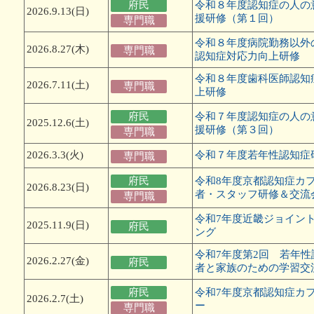
府民
令和８年度認知症の人の
2026.9.13(日)
援研修（第１回）
専門職
令和８年度病院勤務以外
2026.8.27(木)
専門職
認知症対応力向上研修
令和８年度歯科医師認知
2026.7.11(土)
専門職
上研修
府民
令和７年度認知症の人の
2025.12.6(土)
援研修（第３回）
専門職
2026.3.3(火)
令和７年度若年性認知症
専門職
府民
令和8年度京都認知症カ
2026.8.23(日)
者・スタッフ研修＆交流
専門職
令和7年度近畿ジョイン
2025.11.9(日)
府民
ング
令和7年度第2回 若年
2026.2.27(金)
府民
者と家族のための学習交
府民
令和7年度京都認知症カ
2026.2.7(土)
ー
専門職