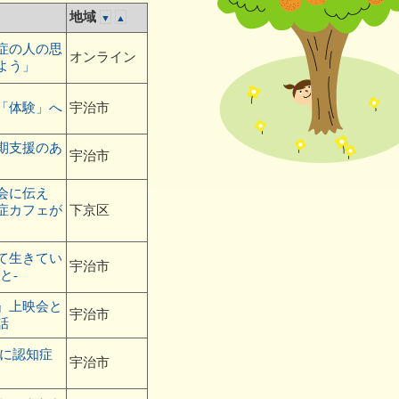
地域
▼
▲
にやさしい
連携協議会
症の人の思
オンライン
よう」
「体験」へ
宇治市
期支援のあ
宇治市
会に伝え
症カフェが
下京区
て生きてい
宇治市
と-
』上映会と
宇治市
話
共に認知症
宇治市