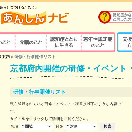
暮らしつづけるために。
のこと
介護のこと
認知症とともに生
若年性認知症のこ
支援す
事案内
»
研修・行事開催リスト
重要性
介護の重要性
相談窓口
京都式
きる
と
京都府内開催の研修・イベント
の診察・診療が
若年性認知症ならではの
京都式
介護サービス
医療機関を探す
諸問題
とは？
対応力向上研修
認知症の人と家族を支え
若年性認知症支援の
京都式
（医療関係者）
るケアマネジャー
ポイント
研修・行事開催リスト
疾患医療センター
認知症リンクワーカー
利用できる制度
認知症
現在登録されている研修・イベント・講座は以下のような内容で
サポート医
ガイドブック
認知症
す。
若年性認知症 京都
若年性
認定する専門医等
タイトルをクリックして詳細をご覧ください。
オレンジガイドブック
京都オ
圏域
対象
ハイマー型認知症
若年性認知症
認知症