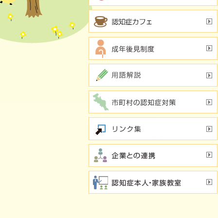
行方不明時の早期発見
の新し
若年性認知症支援チーム
（おれんじブリッジ）