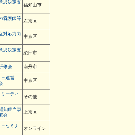
意思決定支
福知山市
の看護師等
左京区
症対応力向
中京区
意思決定支
綾部市
研修会
南丹市
フェ運営
中京区
会
トミーティ
その他
性認知症当事
上京区
流会
フェセミナ
オンライン