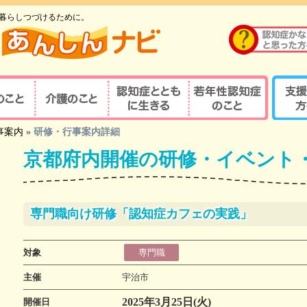
暮らしつづけるために。
のこと
介護のこと
認知症とともに生
若年性認知症のこ
支援す
事案内
»
研修・行事案内詳細
重要性
介護の重要性
相談窓口
京都式
きる
と
京都府内開催の研修・イベント
の診察・診療が
若年性認知症ならではの
京都式
介護サービス
医療機関を探す
諸問題
とは？
対応力向上研修
認知症の人と家族を支え
若年性認知症支援の
京都式
（医療関係者）
るケアマネジャー
ポイント
専門職向け研修「認知症カフェの実践」
疾患医療センター
認知症リンクワーカー
利用できる制度
認知症
サポート医
ガイドブック
認知症
対象
専門職
若年性認知症 京都
若年性
認定する専門医等
主催
宇治市
オレンジガイドブック
京都オ
ハイマー型認知症
若年性認知症
2025年3月25日(火)
開催日
認知症