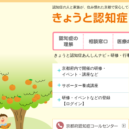
認知症の人と家族が、住み慣れた京都で安心して
認知症の理解
相談窓口
医療
京都府認知症
きょうと認知症あんしんナビ
»
研修・行
認知症とは
医療の
コールセンター
認知症地域相談窓口
認知症
主な原因疾患
京都府内で開催の研修・
事業所
可能な
イベント・講座など
認知症
症状と対応方法
地域包括支援センター
受講者
サポーター養成講座
認知症の方やその家族の
セルフチェックシート
認知症
つどい
研修・イベントなどの登録
情報ツール一覧
【ログイン】
認知症カフェ
認知症
認知症初期集中支援
学会が
チーム
認知症高齢者等
アルツ