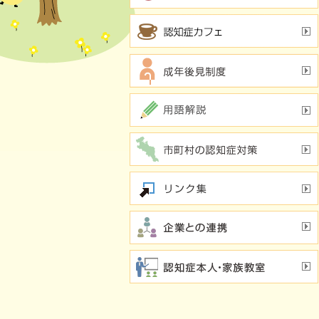
行方不明時の早期発見
の新し
若年性認知症支援チーム
（おれんじブリッジ）