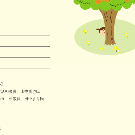
にやさしい
連携協議会
―】
生活相談員 山中潤也氏
う 相談員 田中まり氏
員