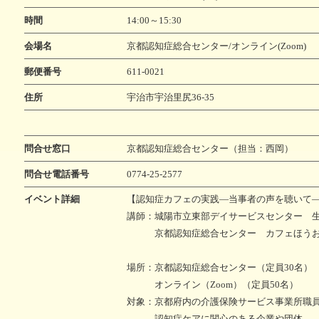
い治療薬
個別ピアサポート事業
記憶とつなぐ
認知症
時間
14:00～15:30
～ある写真家の物語～
異業種
会場名
京都認知症総合センター/オンライン(Zoom)
郵便番号
611-0021
住所
宇治市宇治里尻36-35
問合せ窓口
京都認知症総合センター（担当：西岡）
問合せ電話番号
0774-25-2577
イベント詳細
【認知症カフェの実践―当事者の声を聴いて
講師：城陽市立東部デイサービスセンター 
京都認知症総合センター カフェほうお
場所：京都認知症総合センター（定員30名）
オンライン（Zoom）（定員50名）
対象：京都府内の介護保険サービス事業所職
認知症ケアに関心のある企業や団体