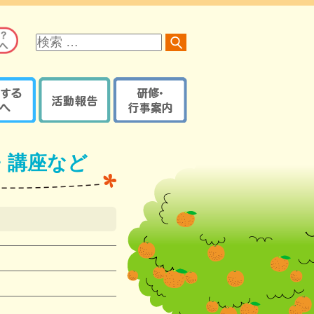
サ
イ
ト
内
検
索
る方へ
活動報告
研修・行事案内
オレンジロードつなげ隊
京都府内で開催の研修・
オレンジプラン
地域の取組報告ブログ
イベント・講座など
・講座など
認知症ケアパス
認知症カフェブログ
サポーター養成講座
京都府・機構の取組報告
研修・イベントなどの
認知症ケアパス
ブログ
登録【ログイン】
京都地域包括ケア推進
サポート医一覧
機構制作物
活動報告登録
地域支援推進員一覧
【ログイン】
認知症
レンジガイドブック
本人・家族教室