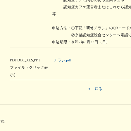
認知症カフェ運営者またはこれから認知
等
申込方法：①下記「研修チラシ」のQRコード
②京都認知症総合センターへ電話で
申込期限：令和7年3月23日（日）
PDF,DOC,XLS,PPT
チラシ.pdf
ファイル（クリック表
示）
＜ 戻る
京東