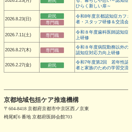
2026.2.23(月)
る、暮らしや想い～認知症
府民
ひらく新しい扉～
府民
令和8年度京都認知症カフェ
2026.8.23(日)
者・スタッフ研修＆交流会
専門職
令和８年度歯科医師認知症
2026.7.11(土)
専門職
上研修
令和８年度病院勤務以外の
2026.8.27(木)
専門職
認知症対応力向上研修
令和7年度第2回 若年性認
2026.2.27(金)
府民
者と家族のための学習交流
京都地域包括ケア推進機構
〒604-8418 京都府京都市中京区西ノ京東
栂尾町6 番地 京都府医師会館703