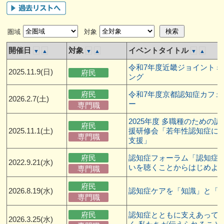
圏域
対象
開催日
対象
イベントタイトル
▼
▲
▼
▲
▼
▲
令和7年度近畿ジョイントミ
2025.11.9(日)
府民
ング
府民
令和7年度京都認知症カフェ
2026.2.7(土)
ー
専門職
2025年度 多職種のための
府民
2025.11.1(土)
援研修会「若年性認知症に
専門職
支援」
府民
認知症フォーラム「認知症
2022.9.21(水)
いを聴くことからはじめよ
専門職
府民
2026.8.19(水)
認知症ケアを「知識」と「
専門職
府民
認知症とともに支えあって
2026.3.25(水)