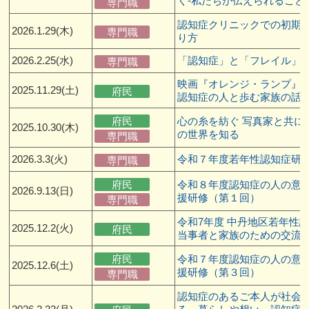
く-私たちが伝えられること-
専門職
認知症クリニックでの初期
2026.1.29(木)
専門職
り方
2026.2.25(水)
「認知症」と「フレイル」
専門職
映画『オレンジ・ランプ』
2025.11.29(土)
府民
認知症の人と歩む家族の話
府民
心の糸を紡ぐ 写真家と共に
2025.10.30(木)
の世界を知る
専門職
2026.3.3(火)
令和７年度若年性認知症研
専門職
府民
令和８年度認知症の人の意
2026.9.13(日)
援研修（第１回）
専門職
令和7年度 中丹地区若年性
2025.12.2(火)
府民
当事者と家族のための交流
府民
令和７年度認知症の人の意
2025.12.6(土)
援研修（第３回）
専門職
認知症のあるご本人が社会