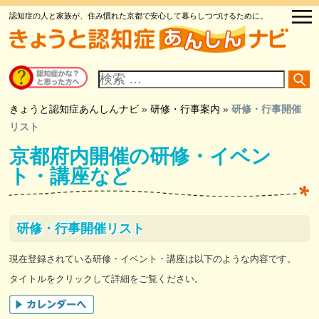
認知症の人と家族が、住み慣れた京都で安心して暮らしつづけるために。
サ
イ
ト
内
検
きょうと認知症あんしんナビ
»
研修・行事案内
»
研修・行事開催
索
リスト
京都府内開催の研修・イベン
ト・講座など
研修・行事開催リスト
現在登録されている研修・イベント・講座は以下のような内容です。
タイトルをクリックして詳細をご覧ください。