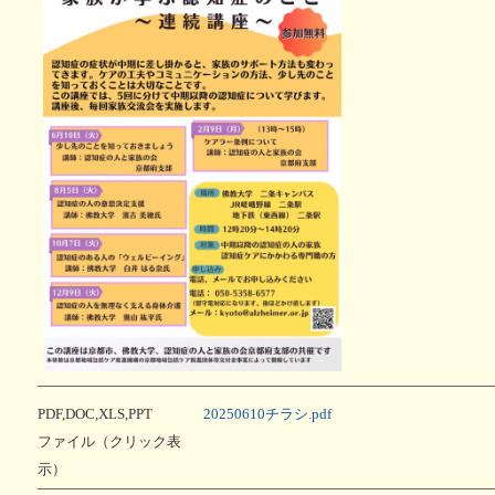
PDF,DOC,XLS,PPT
20250610チラシ.pdf
ファイル（クリック表
示）