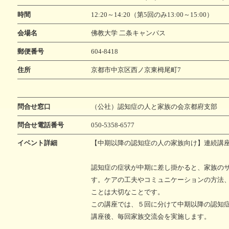
い治療薬
個別ピアサポート事業
記憶とつなぐ
認知症
時間
12:20～14:20（第5回のみ13:00～15:00）
～ある写真家の物語～
異業種
会場名
佛教大学 二条キャンパス
郵便番号
604-8418
住所
京都市中京区西ノ京東栂尾町7
問合せ窓口
（公社）認知症の人と家族の会京都府支部
問合せ電話番号
050-5358-6577
イベント詳細
【中期以降の認知症の人の家族向け】連続講
認知症の症状が中期に差し掛かると、家族の
す。ケアの工夫やコミュニケーションの方法
ことは大切なことです。
この講座では、５回に分けて中期以降の認知
講座後、毎回家族交流会を実施します。