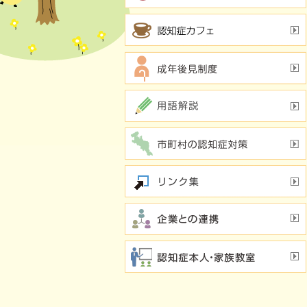
行方不明時の早期発見
の新し
若年性認知症支援チーム
（おれんじブリッジ）