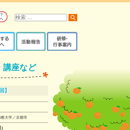
サ
イ
ト
内
検
索
る方へ
活動報告
研修・行事案内
オレンジロードつなげ隊
京都府内で開催の研修・
オレンジプラン
地域の取組報告ブログ
イベント・講座など
・講座など
認知症ケアパス
認知症カフェブログ
サポーター養成講座
京都府・機構の取組報告
研修・イベントなどの
認知症ケアパス
ブログ
登録【ログイン】
回】
京都地域包括ケア推進
サポート医一覧
機構制作物
活動報告登録
地域支援推進員一覧
【ログイン】
認知症
佛教大学／京都市
レンジガイドブック
)
本人・家族教室