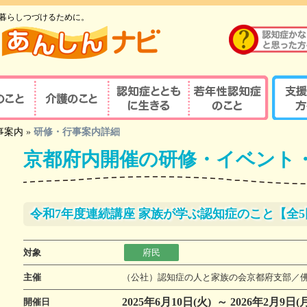
暮らしつづけるために。
のこと
介護のこと
認知症とともに生
若年性認知症のこ
支援す
事案内
»
研修・行事案内詳細
重要性
介護の重要性
相談窓口
京都式
きる
と
京都府内開催の研修・イベント
の診察・診療が
若年性認知症ならではの
京都式
介護サービス
医療機関を探す
諸問題
とは？
対応力向上研修
認知症の人と家族を支え
若年性認知症支援の
京都式
（医療関係者）
るケアマネジャー
ポイント
令和7年度連続講座 家族が学ぶ認知症のこと【全5
疾患医療センター
認知症リンクワーカー
利用できる制度
認知症
サポート医
ガイドブック
認知症
対象
府民
若年性認知症 京都
若年性
認定する専門医等
主催
（公社）認知症の人と家族の会京都府支部／
オレンジガイドブック
京都オ
ハイマー型認知症
若年性認知症
2025年6月10日(火) ～ 2026年2月9日(月
開催日
認知症