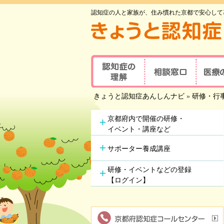
認知症の人と家族が、住み慣れた京都で安心して
認知症の理解
相談窓口
医療
京都府認知症
きょうと認知症あんしんナビ
»
研修・行
認知症とは
医療の
コールセンター
認知症地域相談窓口
認知症
主な原因疾患
京都府内で開催の研修・
事業所
可能な
イベント・講座など
認知症
症状と対応方法
地域包括支援センター
受講者
サポーター養成講座
認知症の方やその家族の
セルフチェックシート
認知症
つどい
研修・イベントなどの登録
情報ツール一覧
【ログイン】
認知症カフェ
認知症
認知症初期集中支援
学会が
チーム
認知症高齢者等
アルツ