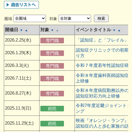
圏域
対象
開催日
対象
イベントタイトル
▼
▲
▼
▲
▼
▲
2026.2.25(水)
「認知症」と「フレイル」
専門職
認知症クリニックでの初期
2026.1.29(木)
専門職
り方
2026.3.3(火)
令和７年度若年性認知症研
専門職
令和８年度歯科医師認知症
2026.7.11(土)
専門職
上研修
令和８年度病院勤務以外の
2026.8.27(木)
専門職
認知症対応力向上研修
令和7年度近畿ジョイントミ
2025.11.9(日)
府民
ング
映画『オレンジ・ランプ』
2025.11.29(土)
府民
認知症の人と歩む家族の話