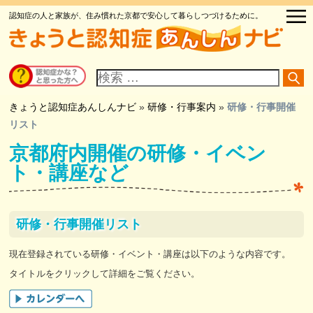
認知症の人と家族が、住み慣れた京都で安心して暮らしつづけるために。
サ
イ
ト
内
検
きょうと認知症あんしんナビ
»
研修・行事案内
»
研修・行事開催
索
リスト
京都府内開催の研修・イベン
ト・講座など
研修・行事開催リスト
現在登録されている研修・イベント・講座は以下のような内容です。
タイトルをクリックして詳細をご覧ください。