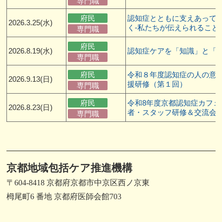
専門職
府民
認知症とともに支えあって
2026.3.25(水)
く-私たちが伝えられること-
専門職
府民
2026.8.19(水)
認知症ケアを「知識」と「
専門職
府民
令和８年度認知症の人の意
2026.9.13(日)
援研修（第１回）
専門職
府民
令和8年度京都認知症カフェ
2026.8.23(日)
者・スタッフ研修＆交流会
専門職
京都地域包括ケア推進機構
〒604-8418 京都府京都市中京区西ノ京東
栂尾町6 番地 京都府医師会館703