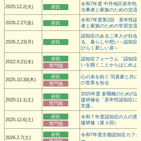
令和7年度 中丹地区若年性
2025.12.2(火)
府民
当事者と家族のための交流
令和7年度第2回 若年性認
2026.2.27(金)
府民
者と家族のための学習交流
認知症のあるご本人が社会
2026.2.23(月)
る、暮らしや想い～認知症
府民
ひらく新しい扉～
府民
認知症フォーラム「認知症
2022.9.21(水)
いを聴くことからはじめよ
専門職
府民
心の糸を紡ぐ 写真家と共に
2025.10.30(木)
の世界を知る
専門職
2025年度 多職種のための
府民
2025.11.1(土)
援研修会「若年性認知症に
専門職
支援」
府民
令和７年度認知症の人の意
2025.12.6(土)
援研修（第３回）
専門職
府民
令和7年度京都認知症カフェ
2026.2.7(土)
ー