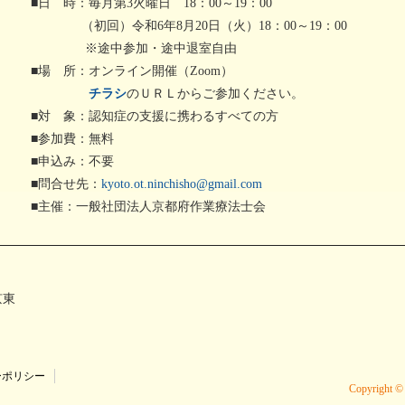
い治療薬
個別ピアサポート事業
■日 時：毎月第3火曜日 18：00～19：00
記憶とつなぐ
認知症
（初回）令和6年8月20日（火）18：00～19：00
～ある写真家の物語～
異業種
※途中参加・途中退室自由
■場 所：オンライン開催（Zoom）
チラシ
のＵＲＬからご参加ください。
■対 象：認知症の支援に携わるすべての方
■参加費：無料
■申込み：不要
■問合せ先：
kyoto.ot.ninchisho@gmail.com
■主催：一般社団法人京都府作業療法士会
京東
ーポリシー
Copyright