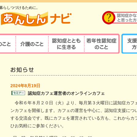
暮らしつづけるために。
のこと
介護のこと
認知症とともに生
若年性認知症のこ
支援す
重要性
介護の重要性
相談窓口
京都式
きる
と
の診察・診療が
若年性認知症ならではの
京都式
介護サービス
医療機関を探す
諸問題
とは？
対応力向上研修
認知症の人と家族を支え
若年性認知症支援の
京都式
2024年8月19日
（医療関係者）
るケアマネジャー
ポイント
認知症カフェ運営者のオンラインカフェ
疾患医療センター
認知症リンクワーカー
利用できる制度
認知症
令和６年８月２０日（火）より、毎月第３火曜日に認知症カフ
サポート医
ガイドブック
認知症
ンカフェを開催します。カフェの運営を中心に、認知症支援につ
する交流会です。既にカフェを運営されている方も、これからカ
若年性認知症 京都
若年性
認定する専門医等
オレンジガイドブック
京都オ
ひお気軽にご参加ください。
ハイマー型認知症
若年性認知症
認知症