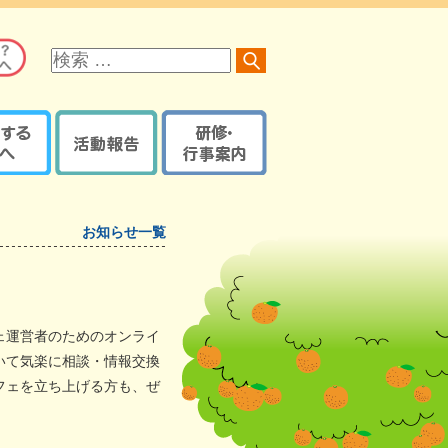
サ
イ
ト
内
検
索
る方へ
活動報告
研修・行事案内
オレンジロードつなげ隊
京都府内で開催の研修・
オレンジプラン
地域の取組報告ブログ
イベント・講座など
認知症ケアパス
お知らせ一覧
認知症カフェブログ
サポーター養成講座
京都府・機構の取組報告
研修・イベントなどの
認知症ケアパス
ブログ
登録【ログイン】
京都地域包括ケア推進
サポート医一覧
機構制作物
ェ運営者のためのオンライ
活動報告登録
地域支援推進員一覧
いて気楽に相談・情報交換
【ログイン】
フェを立ち上げる方も、ぜ
認知症
レンジガイドブック
本人・家族教室