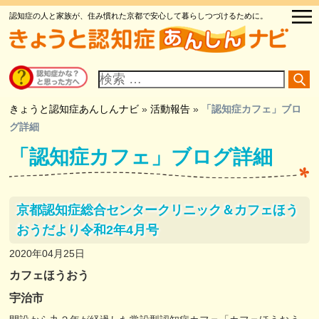
認知症の人と家族が、住み慣れた京都で安心して暮らしつづけるために。
サ
イ
ト
内
検
きょうと認知症あんしんナビ
»
活動報告
»
「認知症カフェ」ブロ
索
グ詳細
「認知症カフェ」ブログ詳細
京都認知症総合センタークリニック＆カフェほう
おうだより令和2年4月号
2020年04月25日
カフェほうおう
宇治市