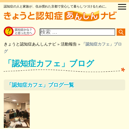
認知症の人と家族が、住み慣れた京都で安心して暮らしつづけるために。
サ
イ
ト
内
検
きょうと認知症あんしんナビ
»
活動報告
»
「認知症カフェ」ブロ
索
グ
「認知症カフェ」ブログ
「認知症カフェ」ブログ一覧