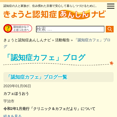
認知症の人と家族が、住み慣れた京都で安心して暮らしつづけるために。
サ
イ
ト
内
検
きょうと認知症あんしんナビ
»
活動報告
»
「認知症カフェ」ブロ
索
グ
「認知症カフェ」ブログ
「認知症カフェ」ブログ一覧
2020年01月06日
カフェほうおう
宇治市
令和2年1月発行「クリニック＆カフェだより」について
続きを見る