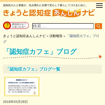
認知症の人と家族が、住み慣れた京都で安心して暮らしつづけるために。
サ
イ
ト
内
検
きょうと認知症あんしんナビ
»
活動報告
»
「認知症カフェ」ブロ
索
グ
「認知症カフェ」ブログ
「認知症カフェ」ブログ一覧
2018年03月28日