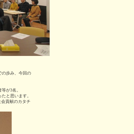
での歩み、今回の
者等が3名。
ったと思います。
社会貢献のカタチ