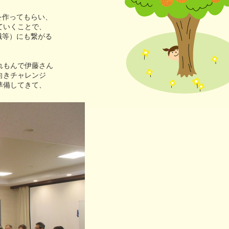
にやさしい
を作ってもらい、
連携協議会
ていくことで、
職等）にも繋がる
れもんで伊藤さん
向きチャレンジ
準備してきて、