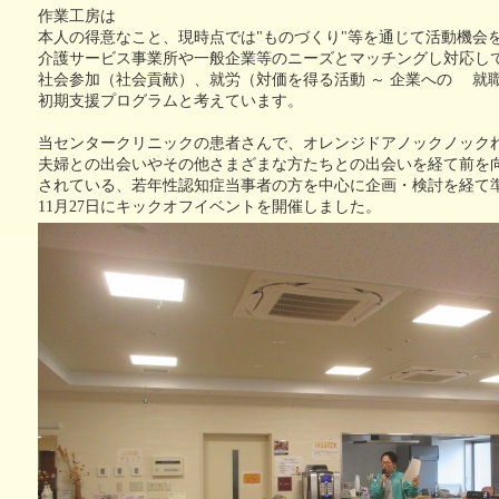
い治療薬
個別ピアサポート事業
作業工房は
記憶とつなぐ
認知症
本人の得意なこと、現時点では"ものづくり"等を通じて活動機会
～ある写真家の物語～
異業種
介護サービス事業所や一般企業等のニーズとマッチングし対応し
社会参加（社会貢献）、就労（対価を得る活動 ～ 企業への 就
初期支援プログラムと考えています。
当センタークリニックの患者さんで、オレンジドアノックノック
夫婦との出会いやその他さまざまな方たちとの出会いを経て前を
されている、若年性認知症当事者の方を中心に企画・検討を経て
11月27日にキックオフイベントを開催しました。