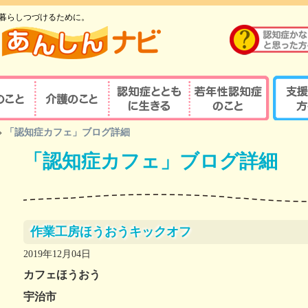
暮らしつづけるために。
のこと
介護のこと
認知症とともに生
若年性認知症のこ
支援す
»
「認知症カフェ」ブログ詳細
重要性
介護の重要性
相談窓口
京都式
きる
と
「認知症カフェ」ブログ詳細
の診察・診療が
若年性認知症ならではの
京都式
介護サービス
医療機関を探す
諸問題
とは？
対応力向上研修
認知症の人と家族を支え
若年性認知症支援の
京都式
（医療関係者）
るケアマネジャー
ポイント
疾患医療センター
認知症リンクワーカー
利用できる制度
認知症
作業工房ほうおうキックオフ
サポート医
ガイドブック
認知症
2019年12月04日
若年性認知症 京都
若年性
カフェほうおう
認定する専門医等
オレンジガイドブック
京都オ
宇治市
ハイマー型認知症
若年性認知症
認知症