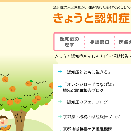
認知症の人と家族が、住み慣れた京都で安心して
認知症の理解
相談窓口
医療
京都府認知症
きょうと認知症あんしんナビ
»
活動報告
認知症とは
医療の
コールセンター
認知症地域相談窓口
認知症
主な原因疾患
事業所
可能な
「認知症とともに生きる」
認知症
症状と対応方法
地域包括支援センター
受講者
「オレンジロードつなげ隊」
地域の取組報告ブログ
認知症の方やその家族の
セルフチェックシート
認知症
つどい
「認知症カフェ」ブログ
情報ツール一覧
認知症カフェ
認知症
認知症初期集中支援
京都府・機構の取組報告ブログ
学会が
チーム
認知症高齢者等
アルツ
京都地域包括ケア推進機構