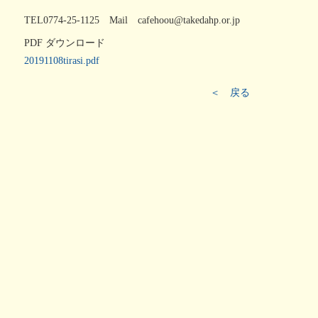
TEL0774-25-1125 Mail cafehoou@takedahp.or.jp
PDF ダウンロード
20191108tirasi.pdf
＜ 戻る