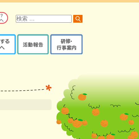
サ
イ
ト
内
検
索
る方へ
活動報告
研修・行事案内
オレンジロードつなげ隊
京都府内で開催の研修・
オレンジプラン
地域の取組報告ブログ
イベント・講座など
認知症ケアパス
認知症カフェブログ
サポーター養成講座
京都府・機構の取組報告
研修・イベントなどの
認知症ケアパス
ブログ
登録【ログイン】
京都地域包括ケア推進
サポート医一覧
機構制作物
活動報告登録
地域支援推進員一覧
【ログイン】
認知症
レンジガイドブック
本人・家族教室