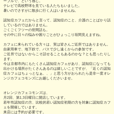
ーブルで、という感じ。
テレビで高校野球を見ている人たちもいました。
暑いのでさすがに散歩に行く人はいませんね。
認知症カフェだからと言って、認知症のこと、介護のことばかり話
しているのではありません。
ごくごくフツーの世間話も。
その中に日々の悩みや困りごとがひょっこり垣間見えますね。
カフェに来られている方々は、実は皆さんご近所ではありません。
自家用車で、地下鉄で、バスで少し遠くからの参加です。
ご近所ではないからこそ話せることもあるのかな？とも思ったりし
ます。
今は京都市内にもたくさん認知症カフェがあり、認知症になっても
出かける場所がたくさんあるのは嬉しいことですが、「近くの認知
症カフェはちょっとなぁ、、」と思う方がおられたら是非一度オレ
ンジカフェコモンズにお越しくださいませ。
オレンジカフェコモンズは、
月2回、第1,3日曜日に開店しています。
若年性認知症の方、比較的若い認知症初期の方を対象に認知症カフ
ェを開催しています。
来店には予約が必要です。