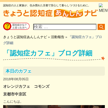
認知症の人と家族が、住み慣れた京都で安心して暮らしつづけるために。
サ
イ
ト
内
検
きょうと認知症あんしんナビ
»
活動報告
»
「認知症カフェ」ブロ
索
グ詳細
「認知症カフェ」ブログ詳細
本日のカフェ
2018年08月05日
オレンジカフェ コモンズ
京都市中京区
こんにちは。